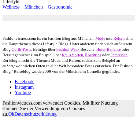
Lifestyle:
Wellness
München
Gastronomie
Autor: Conny Schuhbauer Google+:
google
Google+
Fashionvictress.com ist ein Fashion Blog aus München.
Mode
und
Reisen
sind
die Hauptthemen dieses Lifestyle Blogs. Unter anderem finden sich auf diesem
Blog
Outfit-Posts
, Beiträge über
Fashion Week
Besuche,
Hotel-Berichte
oder
Reisetagebücher zum Beispiel über
Kreuzfahrten
,
Roadtrips
oder
Fernreisen
.
Der Blog mischt die Themen Mode und Reisen, sodass zum Beispiel an
außergewöhnlichen Orten in aller Welt besondere Fotos entstehen. Der Fashion
Blog / Reiseblog wurde 2009 von der Münchnerin Cornelia gegründet.
Facebook
Instagram
Youtube
Fashionvictress.com verwendet Cookies. Mit Ihrer Nutzung
stimmen Sie der Verwendung von Cookies
zu.
Ok
Datenschutzerklärung