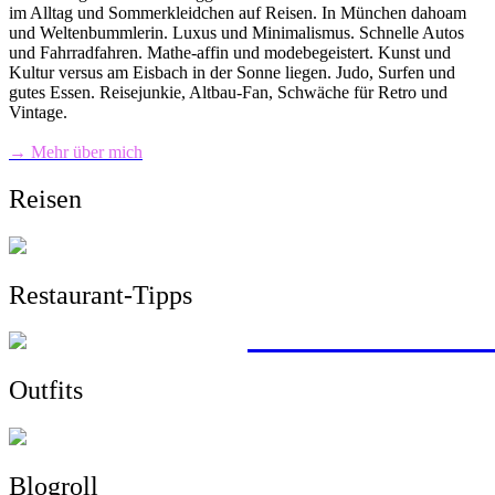
im Alltag und Sommerkleidchen auf Reisen. In München dahoam
und Weltenbummlerin. Luxus und Minimalismus. Schnelle Autos
und Fahrradfahren. Mathe-affin und modebegeistert. Kunst und
Kultur versus am Eisbach in der Sonne liegen. Judo, Surfen und
gutes Essen. Reisejunkie, Altbau-Fan, Schwäche für Retro und
Vintage.
→ Mehr über mich
Reisen
Restaurant-Tipps
mit dem Zug von 
Wandern, Surfen,
Sightseeing, Hotel
ein Roadtrip durc
> zu allen Reisebe
Outfits
Blogroll