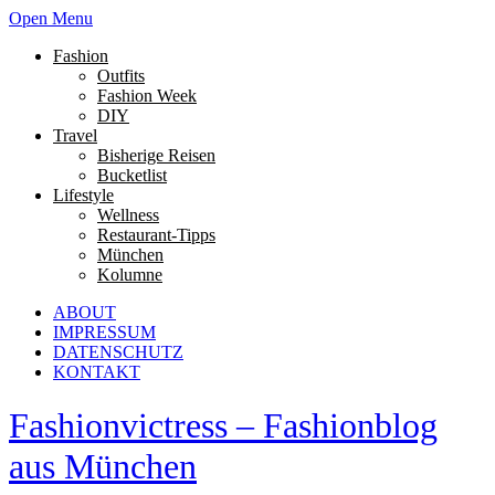
Open Menu
Fashion
Outfits
Fashion Week
DIY
Travel
Bisherige Reisen
Bucketlist
Lifestyle
Wellness
Restaurant-Tipps
München
Kolumne
ABOUT
IMPRESSUM
DATENSCHUTZ
KONTAKT
Fashionvictress – Fashionblog
aus München