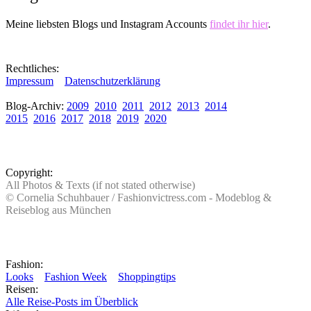
Meine liebsten Blogs und Instagram Accounts
findet ihr hier
.
Rechtliches:
Impressum
Datenschutzerklärung
Blog-Archiv:
2009
2010
2011
2012
2013
2014
2015
2016
2017
2018
2019
2020
Copyright:
All Photos & Texts (if not stated otherwise)
© Cornelia Schuhbauer / Fashionvictress.com - Modeblog &
Reiseblog aus München
Fashion:
Looks
Fashion Week
Shoppingtips
Reisen:
Alle Reise-Posts im Überblick