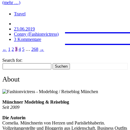
(mehr …)
Travel
JAPAN
PROVE
FERNW
23.06.2019
FUERT
MARRA
Conny (Fashionvictress)
3 Kommentare
←
1
2
3
4
5
…
268
→
Search for:
Suchen
About
Münchner Modeblog & Reiseblog
Seit 2009
Die Autorin
Cornelia. Münchnerin von Herzen und Parisliebhaberin.
Vollzeitangestellte und Bloggerin aus Leidenschaft. Business Outfits