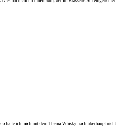
 Diesmal nicht im Innenraum, der im Brasserie-Stil eingerichtet
dato hatte ich mich mit dem Thema Whisky noch überhaupt nicht