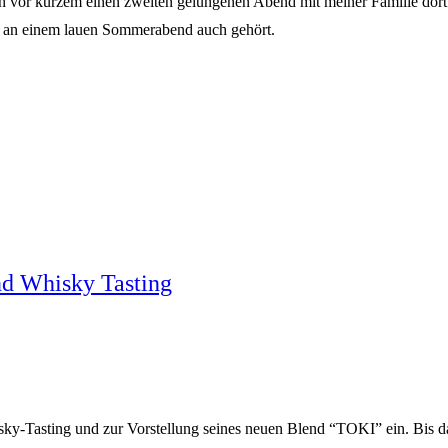
ch vor kurzem einen zweiten gelungenen Abend mit meiner Familie dort.
ch an einem lauen Sommerabend auch gehört.
nd Whisky Tasting
sky-Tasting und zur Vorstellung seines neuen Blend “TOKI” ein. Bis 