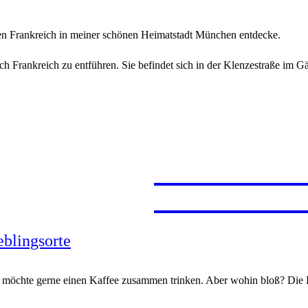
en Frankreich in meiner schönen Heimatstadt München entdecke.
ch Frankreich zu entführen. Sie befindet sich in der Klenzestraße im G
JAPAN
PROVE
FERNW
FUERT
MARRA
eblingsorte
und möchte gerne einen Kaffee zusammen trinken. Aber wohin bloß? Die