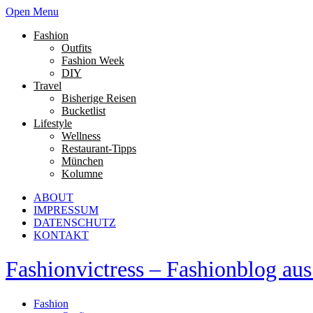
Open Menu
Fashion
Outfits
Fashion Week
DIY
Travel
Bisherige Reisen
Bucketlist
Lifestyle
Wellness
Restaurant-Tipps
München
Kolumne
ABOUT
IMPRESSUM
DATENSCHUTZ
KONTAKT
Fashionvictress – Fashionblog a
Fashion