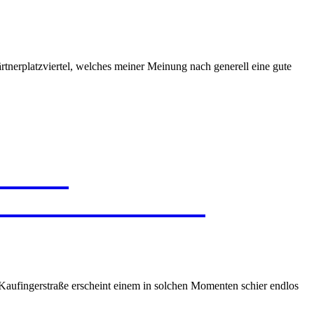
ärtnerplatzviertel, welches meiner Meinung nach generell eine gute
NCE
EH
EVENTURA
KESCH
 Kaufingerstraße erscheint einem in solchen Momenten schier endlos