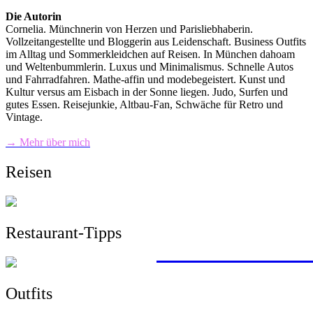
Die Autorin
Cornelia. Münchnerin von Herzen und Parisliebhaberin.
Vollzeitangestellte und Bloggerin aus Leidenschaft. Business Outfits
im Alltag und Sommerkleidchen auf Reisen. In München dahoam
und Weltenbummlerin. Luxus und Minimalismus. Schnelle Autos
und Fahrradfahren. Mathe-affin und modebegeistert. Kunst und
Kultur versus am Eisbach in der Sonne liegen. Judo, Surfen und
gutes Essen. Reisejunkie, Altbau-Fan, Schwäche für Retro und
Vintage.
→ Mehr über mich
Reisen
Restaurant-Tipps
mit dem Zug von 
Wandern, Surfen,
Sightseeing, Hotel
ein Roadtrip durc
> zu allen Reisebe
Outfits