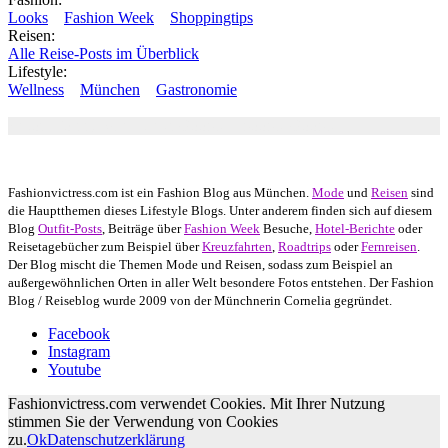
Looks
Fashion Week
Shoppingtips
Reisen:
Alle Reise-Posts im Überblick
Lifestyle:
Wellness
München
Gastronomie
Autor: Conny Schuhbauer Google+:
google
Google+
Fashionvictress.com ist ein Fashion Blog aus München.
Mode
und
Reisen
sind
die Hauptthemen dieses Lifestyle Blogs. Unter anderem finden sich auf diesem
Blog
Outfit-Posts
, Beiträge über
Fashion Week
Besuche,
Hotel-Berichte
oder
Reisetagebücher zum Beispiel über
Kreuzfahrten
,
Roadtrips
oder
Fernreisen
.
Der Blog mischt die Themen Mode und Reisen, sodass zum Beispiel an
außergewöhnlichen Orten in aller Welt besondere Fotos entstehen. Der Fashion
Blog / Reiseblog wurde 2009 von der Münchnerin Cornelia gegründet.
Facebook
Instagram
Youtube
Fashionvictress.com verwendet Cookies. Mit Ihrer Nutzung
stimmen Sie der Verwendung von Cookies
zu.
Ok
Datenschutzerklärung