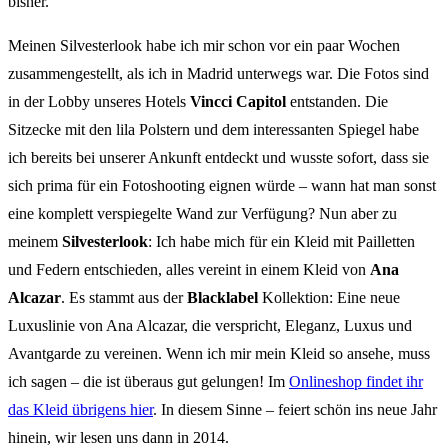
bisher.
Meinen Silvesterlook habe ich mir schon vor ein paar Wochen
zusammengestellt, als ich in Madrid unterwegs war. Die Fotos sind
in der Lobby unseres Hotels
Vincci Capitol
entstanden. Die
Sitzecke mit den lila Polstern und dem interessanten Spiegel habe
ich bereits bei unserer Ankunft entdeckt und wusste sofort, dass sie
sich prima für ein Fotoshooting eignen würde – wann hat man sonst
eine komplett verspiegelte Wand zur Verfügung? Nun aber zu
meinem
Silvesterlook
: Ich habe mich für ein Kleid mit Pailletten
und Federn entschieden, alles vereint in einem Kleid von
Ana
Alcazar
. Es stammt aus der
Blacklabel
Kollektion: Eine neue
Luxuslinie von Ana Alcazar, die verspricht, Eleganz, Luxus und
Avantgarde zu vereinen. Wenn ich mir mein Kleid so ansehe, muss
ich sagen – die ist überaus gut gelungen! Im
Onlineshop findet ihr
das Kleid übrigens hier
. In diesem Sinne – feiert schön ins neue Jahr
hinein, wir lesen uns dann in 2014.