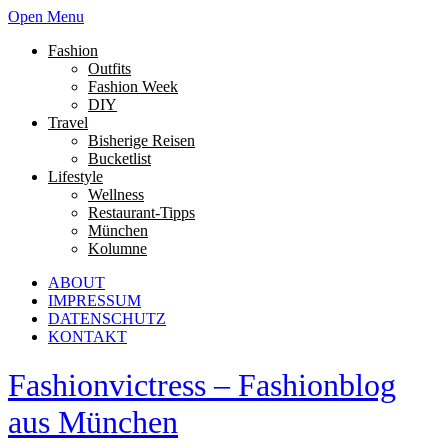
Open Menu
Fashion
Outfits
Fashion Week
DIY
Travel
Bisherige Reisen
Bucketlist
Lifestyle
Wellness
Restaurant-Tipps
München
Kolumne
ABOUT
IMPRESSUM
DATENSCHUTZ
KONTAKT
Fashionvictress – Fashionblog
aus München