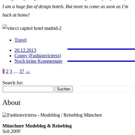
I am a huge fan of design hotels. But more to come as soon as I’m
back at home!
JAPAN
PROVE
FERNW
Travel
FUERT
MARRA
20.12.2013
Conny (Fashionvictress)
Noch keine Kommentare
1
2
3
…
37
→
Search for:
Suchen
About
Münchner Modeblog & Reiseblog
Seit 2009