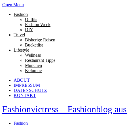
Open Menu
Fashion
Outfits
Fashion Week
DIY
Travel
Bisherige Reisen
Bucketlist
Lifestyle
Wellness
Restaurant-Tipps
München
Kolumne
ABOUT
IMPRESSUM
DATENSCHUTZ
KONTAKT
Fashionvictress – Fashionblog a
Fashion