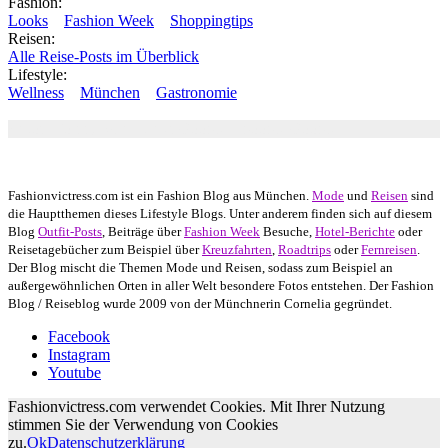
Fashion:
Looks
Fashion Week
Shoppingtips
Reisen:
Alle Reise-Posts im Überblick
Lifestyle:
Wellness
München
Gastronomie
Autor: Conny Schuhbauer Google+:
google
Google+
Fashionvictress.com ist ein Fashion Blog aus München.
Mode
und
Reisen
sind
die Hauptthemen dieses Lifestyle Blogs. Unter anderem finden sich auf diesem
Blog
Outfit-Posts
, Beiträge über
Fashion Week
Besuche,
Hotel-Berichte
oder
Reisetagebücher zum Beispiel über
Kreuzfahrten
,
Roadtrips
oder
Fernreisen
.
Der Blog mischt die Themen Mode und Reisen, sodass zum Beispiel an
außergewöhnlichen Orten in aller Welt besondere Fotos entstehen. Der Fashion
Blog / Reiseblog wurde 2009 von der Münchnerin Cornelia gegründet.
Facebook
Instagram
Youtube
Fashionvictress.com verwendet Cookies. Mit Ihrer Nutzung
stimmen Sie der Verwendung von Cookies
zu.
Ok
Datenschutzerklärung