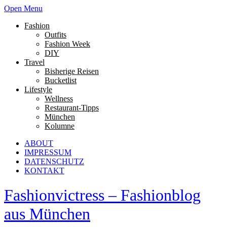
Open Menu
Fashion
Outfits
Fashion Week
DIY
Travel
Bisherige Reisen
Bucketlist
Lifestyle
Wellness
Restaurant-Tipps
München
Kolumne
ABOUT
IMPRESSUM
DATENSCHUTZ
KONTAKT
Fashionvictress – Fashionblog
aus München