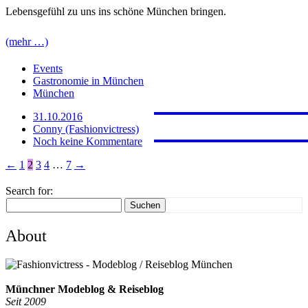
Lebensgefühl zu uns ins schöne München bringen.
(mehr …)
Events
Gastronomie in München
JAPAN
PROVE
FERNW
München
FUERT
MARRA
31.10.2016
Conny (Fashionvictress)
Noch keine Kommentare
←
1
2
3
4
…
7
→
Search for:
Suchen
About
Münchner Modeblog & Reiseblog
Seit 2009