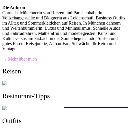
Die Autorin
Cornelia. Münchnerin von Herzen und Parisliebhaberin.
Vollzeitangestellte und Bloggerin aus Leidenschaft. Business Outfits
im Alltag und Sommerkleidchen auf Reisen. In München dahoam
und Weltenbummlerin. Luxus und Minimalismus. Schnelle Autos
und Fahrradfahren. Mathe-affin und modebegeistert. Kunst und
Kultur versus am Eisbach in der Sonne liegen. Judo, Surfen und
gutes Essen. Reisejunkie, Altbau-Fan, Schwäche für Retro und
Vintage.
→ Mehr über mich
Reisen
Restaurant-Tipps
mit dem Zug von 
Wandern, Surfen,
Sightseeing, Hotel
ein Roadtrip durc
> zu allen Reisebe
Outfits