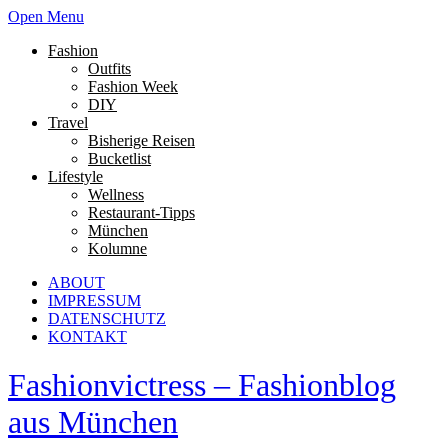
Open Menu
Fashion
Outfits
Fashion Week
DIY
Travel
Bisherige Reisen
Bucketlist
Lifestyle
Wellness
Restaurant-Tipps
München
Kolumne
ABOUT
IMPRESSUM
DATENSCHUTZ
KONTAKT
Fashionvictress – Fashionblog
aus München