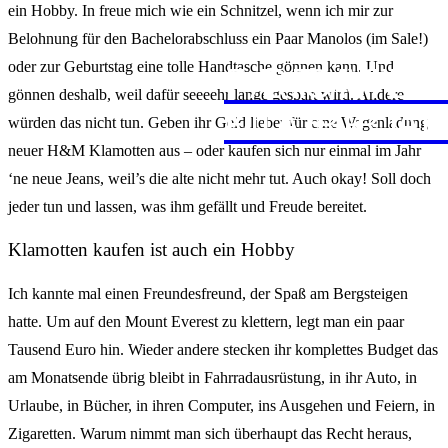
ein Hobby. In freue mich wie ein Schnitzel, wenn ich mir zur
Belohnung für den Bachelorabschluss ein Paar Manolos (im Sale!)
JAPAN
PROVE
FERNW
oder zur Geburtstag eine tolle Handtasche gönnen kann. Und
gönnen deshalb, weil dafür seeeehr lange gespart wird. Andere
FUERT
MARRA
würden das nicht tun. Geben ihr Geld lieber für eine Wagenladung
neuer H&M Klamotten aus – oder kaufen sich nur einmal im Jahr
‘ne neue Jeans, weil’s die alte nicht mehr tut. Auch okay! Soll doch
jeder tun und lassen, was ihm gefällt und Freude bereitet.
Klamotten kaufen ist auch ein Hobby
Ich kannte mal einen Freundesfreund, der Spaß am Bergsteigen
hatte. Um auf den Mount Everest zu klettern, legt man ein paar
Tausend Euro hin. Wieder andere stecken ihr komplettes Budget das
am Monatsende übrig bleibt in Fahrradausrüstung, in ihr Auto, in
Urlaube, in Bücher, in ihren Computer, ins Ausgehen und Feiern, in
Zigaretten. Warum nimmt man sich überhaupt das Recht heraus,