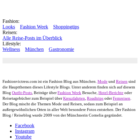
Fashion:
Looks
Fashion Week
Shoppingtips
Reisen:
Alle Reise-Posts im Überblick
Lifestyle:
Wellness
München
Gastronomie
Autor: Conny Schuhbauer Google+:
google
Google+
Fashionvictress.com ist ein Fashion Blog aus München.
Mode
und
Reisen
sind
die Hauptthemen dieses Lifestyle Blogs. Unter anderem finden sich auf diesem
Blog
Outfit-Posts
, Beiträge über
Fashion Week
Besuche,
Hotel-Berichte
oder
Reisetagebücher zum Beispiel über
Kreuzfahrten
,
Roadtrips
oder
Fernreisen
.
Der Blog mischt die Themen Mode und Reisen, sodass zum Beispiel an
außergewöhnlichen Orten in aller Welt besondere Fotos entstehen. Der Fashion
Blog / Reiseblog wurde 2009 von der Münchnerin Cornelia gegründet.
Facebook
Instagram
Youtube