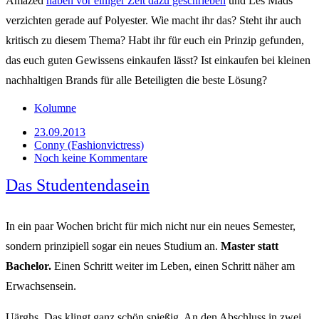
Amazed
haben vor einiger Zeit dazu geschrieben
und Les Mads
verzichten gerade auf Polyester. Wie macht ihr das? Steht ihr auch
kritisch zu diesem Thema? Habt ihr für euch ein Prinzip gefunden,
das euch guten Gewissens einkaufen lässt? Ist einkaufen bei kleinen
nachhaltigen Brands für alle Beteiligten die beste Lösung?
Kolumne
23.09.2013
Conny (Fashionvictress)
Noch keine Kommentare
Das Studentendasein
In ein paar Wochen bricht für mich nicht nur ein neues Semester,
sondern prinzipiell sogar ein neues Studium an.
Master statt
Bachelor.
Einen Schritt weiter im Leben, einen Schritt näher am
Erwachsensein.
Uärghs. Das klingt ganz schön spießig. An den Abschluss in zwei