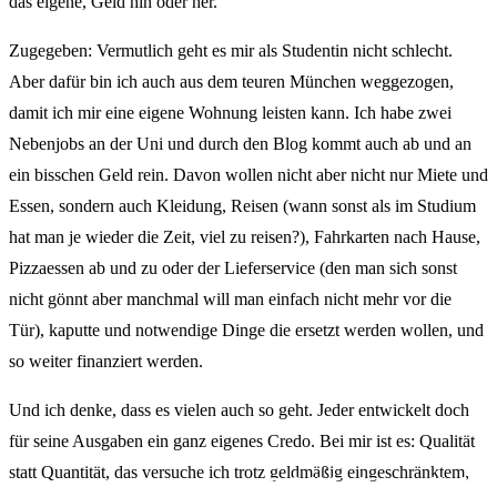
das eigene, Geld hin oder her.
Zugegeben: Vermutlich geht es mir als Studentin nicht schlecht.
Aber dafür bin ich auch aus dem teuren München weggezogen,
damit ich mir eine eigene Wohnung leisten kann. Ich habe zwei
Nebenjobs an der Uni und durch den Blog kommt auch ab und an
ein bisschen Geld rein. Davon wollen nicht aber nicht nur Miete und
Essen, sondern auch Kleidung, Reisen (wann sonst als im Studium
hat man je wieder die Zeit, viel zu reisen?), Fahrkarten nach Hause,
Pizzaessen ab und zu oder der Lieferservice (den man sich sonst
nicht gönnt aber manchmal will man einfach nicht mehr vor die
Tür), kaputte und notwendige Dinge die ersetzt werden wollen, und
so weiter finanziert werden.
Und ich denke, dass es vielen auch so geht. Jeder entwickelt doch
für seine Ausgaben ein ganz eigenes Credo. Bei mir ist es: Qualität
statt Quantität, das versuche ich trotz geldmäßig eingeschränktem,
mit dem Zug von 
Wandern, Surfen,
Sightseeing, Hotel
ein Roadtrip durc
> zu allen Reisebe