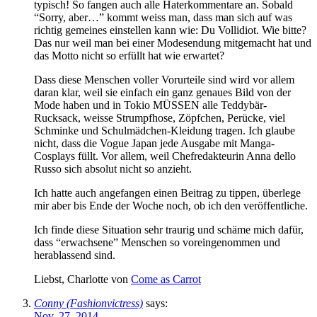
typisch! So fangen auch alle Haterkommentare an. Sobald
“Sorry, aber…” kommt weiss man, dass man sich auf was
richtig gemeines einstellen kann wie: Du Vollidiot. Wie bitte?
Das nur weil man bei einer Modesendung mitgemacht hat und
das Motto nicht so erfüllt hat wie erwartet?
Dass diese Menschen voller Vorurteile sind wird vor allem
daran klar, weil sie einfach ein ganz genaues Bild von der
Mode haben und in Tokio MÜSSEN alle Teddybär-
Rucksack, weisse Strumpfhose, Zöpfchen, Perücke, viel
Schminke und Schulmädchen-Kleidung tragen. Ich glaube
nicht, dass die Vogue Japan jede Ausgabe mit Manga-
Cosplays füllt. Vor allem, weil Chefredakteurin Anna dello
Russo sich absolut nicht so anzieht.
Ich hatte auch angefangen einen Beitrag zu tippen, überlege
mir aber bis Ende der Woche noch, ob ich den veröffentliche.
Ich finde diese Situation sehr traurig und schäme mich dafür,
dass “erwachsene” Menschen so voreingenommen und
herablassend sind.
Liebst, Charlotte von
Come as Carrot
Conny (Fashionvictress)
says:
Nov. 27, 2014