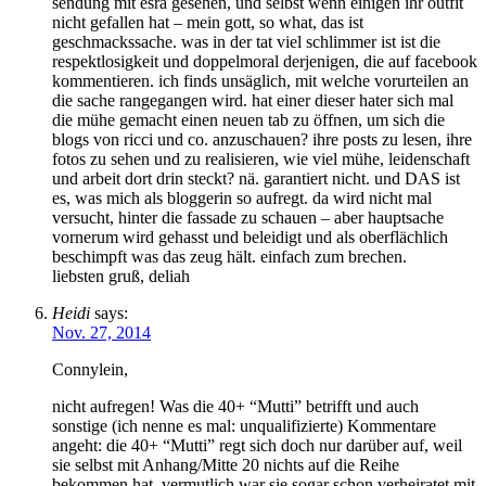
sendung mit esra gesehen, und selbst wenn einigen ihr outfit
nicht gefallen hat – mein gott, so what, das ist
geschmackssache. was in der tat viel schlimmer ist ist die
respektlosigkeit und doppelmoral derjenigen, die auf facebook
kommentieren. ich finds unsäglich, mit welche vorurteilen an
die sache rangegangen wird. hat einer dieser hater sich mal
die mühe gemacht einen neuen tab zu öffnen, um sich die
blogs von ricci und co. anzuschauen? ihre posts zu lesen, ihre
fotos zu sehen und zu realisieren, wie viel mühe, leidenschaft
und arbeit dort drin steckt? nä. garantiert nicht. und DAS ist
es, was mich als bloggerin so aufregt. da wird nicht mal
versucht, hinter die fassade zu schauen – aber hauptsache
vornerum wird gehasst und beleidigt und als oberflächlich
beschimpft was das zeug hält. einfach zum brechen.
liebsten gruß, deliah
Heidi
says:
Nov. 27, 2014
Connylein,
nicht aufregen! Was die 40+ “Mutti” betrifft und auch
sonstige (ich nenne es mal: unqualifizierte) Kommentare
angeht: die 40+ “Mutti” regt sich doch nur darüber auf, weil
sie selbst mit Anhang/Mitte 20 nichts auf die Reihe
bekommen hat, vermutlich war sie sogar schon verheiratet mit