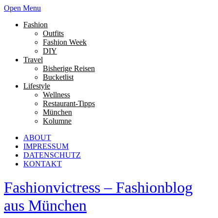
Open Menu
Fashion
Outfits
Fashion Week
DIY
Travel
Bisherige Reisen
Bucketlist
Lifestyle
Wellness
Restaurant-Tipps
München
Kolumne
ABOUT
IMPRESSUM
DATENSCHUTZ
KONTAKT
Fashionvictress – Fashionblog
aus München