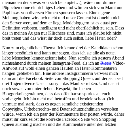
niemanden der sowas von sich behauptet…), wären nur dumme
Püppchen ohne ein richtiges Leben und würden sich von Mami und
Papi bzw. von diversen Firmen sponsern lassen. Eine eigene
Meinung haben wir auch nicht und unser Content ist ohnehin nicht
den Server wert, auf dem er liegt. Modebloggern ist es quasi per
Definition verboten, intelligent und nicht oberflächlich zu sein. Dass
das in meinen Augen nur Klischees sind, muss ich glaube ich nicht
breit treten und das wisst ihr doch auch selbst, liebe Hater, oder?
Nun zum eigentlichen Thema. Ich kenne drei der Kandidaten schon
länger persönlich und kann nur sagen, dass ich sie alle als nette,
liebe Menschen kennengelernt habe. Nun scrollte ich gestern Abend
nichtsahnend durch meinen Instagram-Feed, als ich an
Riccis
Video-
Antwort auf wohl einen ganzen Haufen an Hater-Kommentaren
hängen geblieben bin. Eine andere Instagrammerin verwies mich
dann auf die Facebook-Seite von Shopping Queen, auf der sich seit
drei Tagen diverse User – sorry – das Maul zerreißen. Und das ist
noch sowas von untertrieben. Respekt, ihr Lieben
Bloggerkollegen/innen, dass das offenbar so spurlos an euch
vorbeigeht. Ich bin nicht mal betroffen und brodele schon. (Ich
vermute mal stark, dass es gegen sämtliche existierenden
Copyright-, Urheberrechts- und Datenschutzrichtlinien verstoßen
würde, wenn ich ein paar der Kommentare hier posten würde, daher
müsst ihr kurz selbst die korrekte Facebook-Seite von Shopping
Queen ausfindig machen und die Kommentare unter den letzten