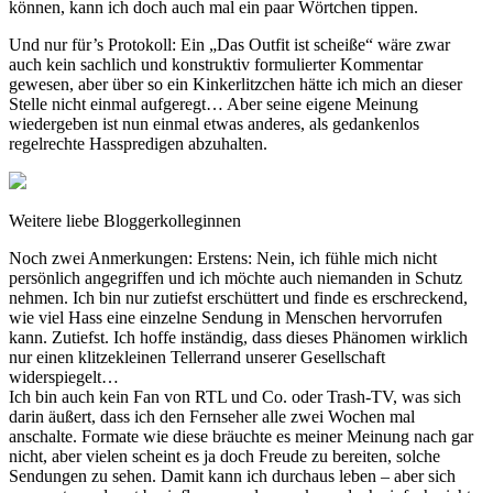
können, kann ich doch auch mal ein paar Wörtchen tippen.
Und nur für’s Protokoll: Ein „Das Outfit ist scheiße“ wäre zwar
auch kein sachlich und konstruktiv formulierter Kommentar
gewesen, aber über so ein Kinkerlitzchen hätte ich mich an dieser
Stelle nicht einmal aufgeregt… Aber seine eigene Meinung
wiedergeben ist nun einmal etwas anderes, als gedankenlos
regelrechte Hasspredigen abzuhalten.
Weitere liebe Bloggerkolleginnen
Noch zwei Anmerkungen: Erstens: Nein, ich fühle mich nicht
persönlich angegriffen und ich möchte auch niemanden in Schutz
nehmen. Ich bin nur zutiefst erschüttert und finde es erschreckend,
wie viel Hass eine einzelne Sendung in Menschen hervorrufen
kann. Zutiefst. Ich hoffe inständig, dass dieses Phänomen wirklich
nur einen klitzekleinen Tellerrand unserer Gesellschaft
widerspiegelt…
Ich bin auch kein Fan von RTL und Co. oder Trash-TV, was sich
darin äußert, dass ich den Fernseher alle zwei Wochen mal
anschalte. Formate wie diese bräuchte es meiner Meinung nach gar
nicht, aber vielen scheint es ja doch Freude zu bereiten, solche
Sendungen zu sehen. Damit kann ich durchaus leben – aber sich