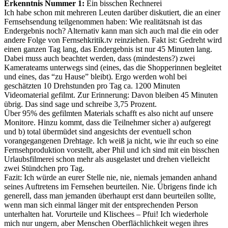
Erkenntnis Nummer 1:
Ein bisschen Rechnerei
Ich habe schon mit mehreren Leuten darüber diskutiert, die an einer
Fernsehsendung teilgenommen haben: Wie realitätsnah ist das
Endergebnis noch? Alternativ kann man sich auch mal die ein oder
andere Folge von Fernsehkritik.tv reinziehen. Fakt ist: Gedreht wird
einen ganzen Tag lang, das Endergebnis ist nur 45 Minuten lang.
Dabei muss auch beachtet werden, dass (mindestens?) zwei
Kamerateams unterwegs sind (eines, das die Shopperinnen begleitet
und eines, das “zu Hause” bleibt). Ergo werden wohl bei
geschätzten 10 Drehstunden pro Tag ca. 1200 Minuten
Videomaterial gefilmt. Zur Erinnerung: Davon bleiben 45 Minuten
übrig. Das sind sage und schreibe 3,75 Prozent.
Über 95% des gefilmten Materials schafft es also nicht auf unsere
Monitore. Hinzu kommt, dass die Teilnehmer sicher a) aufgeregt
und b) total übermüdet sind angesichts der eventuell schon
vorangegangenen Drehtage. Ich weiß ja nicht, wie ihr euch so eine
Fernsehproduktion vorstellt, aber Phil und ich sind mit ein bisschen
Urlaubsfilmerei schon mehr als ausgelastet und drehen vielleicht
zwei Stündchen pro Tag.
Fazit: Ich würde an eurer Stelle nie, nie, niemals jemanden anhand
seines Auftretens im Fernsehen beurteilen. Nie. Übrigens finde ich
generell, dass man jemanden überhaupt erst dann beurteilen sollte,
wenn man sich einmal länger mit der entsprechenden Person
unterhalten hat. Vorurteile und Klischees – Pfui! Ich wiederhole
mich nur ungern, aber Menschen Oberflächlichkeit wegen ihres