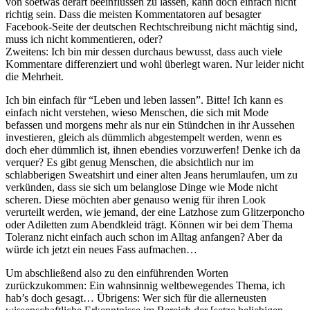
von soetwas derart beeinflussen zu lassen, kann doch einfach nicht
richtig sein. Dass die meisten Kommentatoren auf besagter
Facebook-Seite der deutschen Rechtschreibung nicht mächtig sind,
muss ich nicht kommentieren, oder?
Zweitens: Ich bin mir dessen durchaus bewusst, dass auch viele
Kommentare differenziert und wohl überlegt waren. Nur leider nicht
die Mehrheit.
Ich bin einfach für “Leben und leben lassen”. Bitte! Ich kann es
einfach nicht verstehen, wieso Menschen, die sich mit Mode
befassen und morgens mehr als nur ein Stündchen in ihr Aussehen
investieren, gleich als dümmlich abgestempelt werden, wenn es
doch eher dümmlich ist, ihnen ebendies vorzuwerfen! Denke ich da
verquer? Es gibt genug Menschen, die absichtlich nur im
schlabberigen Sweatshirt und einer alten Jeans herumlaufen, um zu
verkünden, dass sie sich um belanglose Dinge wie Mode nicht
scheren. Diese möchten aber genauso wenig für ihren Look
verurteilt werden, wie jemand, der eine Latzhose zum Glitzerponcho
oder Adiletten zum Abendkleid trägt. Können wir bei dem Thema
Toleranz nicht einfach auch schon im Alltag anfangen? Aber da
würde ich jetzt ein neues Fass aufmachen…
Um abschließend also zu den einführenden Worten
zurückzukommen: Ein wahnsinnig weltbewegendes Thema, ich
hab’s doch gesagt… Übrigens: Wer sich für die allerneusten