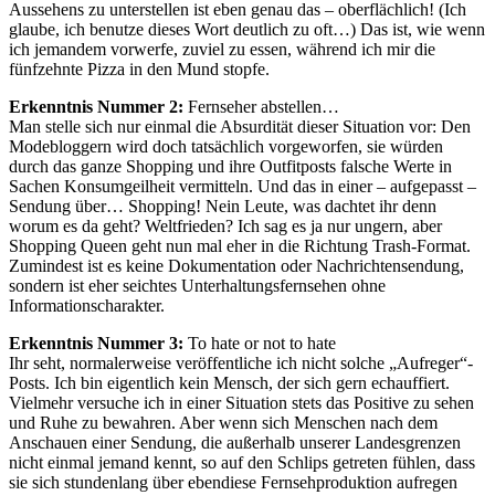
Aussehens zu unterstellen ist eben genau das – oberflächlich! (Ich
glaube, ich benutze dieses Wort deutlich zu oft…) Das ist, wie wenn
ich jemandem vorwerfe, zuviel zu essen, während ich mir die
fünfzehnte Pizza in den Mund stopfe.
Erkenntnis Nummer 2:
Fernseher abstellen…
Man stelle sich nur einmal die Absurdität dieser Situation vor: Den
Modebloggern wird doch tatsächlich vorgeworfen, sie würden
durch das ganze Shopping und ihre Outfitposts falsche Werte in
Sachen Konsumgeilheit vermitteln. Und das in einer – aufgepasst –
Sendung über… Shopping! Nein Leute, was dachtet ihr denn
worum es da geht? Weltfrieden? Ich sag es ja nur ungern, aber
Shopping Queen geht nun mal eher in die Richtung Trash-Format.
Zumindest ist es keine Dokumentation oder Nachrichtensendung,
sondern ist eher seichtes Unterhaltungsfernsehen ohne
Informationscharakter.
Erkenntnis Nummer 3:
To hate or not to hate
Ihr seht, normalerweise veröffentliche ich nicht solche „Aufreger“-
Posts. Ich bin eigentlich kein Mensch, der sich gern echauffiert.
Vielmehr versuche ich in einer Situation stets das Positive zu sehen
und Ruhe zu bewahren. Aber wenn sich Menschen nach dem
Anschauen einer Sendung, die außerhalb unserer Landesgrenzen
nicht einmal jemand kennt, so auf den Schlips getreten fühlen, dass
sie sich stundenlang über ebendiese Fernsehproduktion aufregen