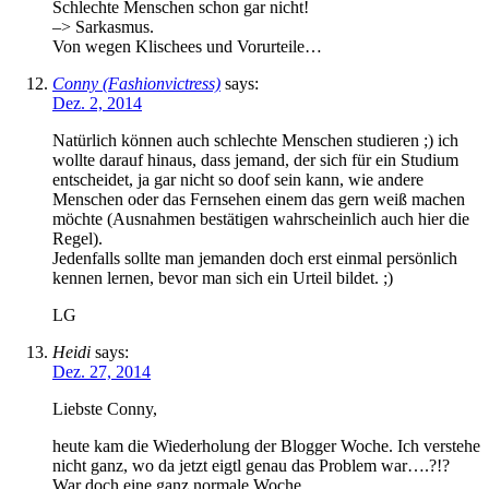
Schlechte Menschen schon gar nicht!
–> Sarkasmus.
Von wegen Klischees und Vorurteile…
Conny (Fashionvictress)
says:
Dez. 2, 2014
Natürlich können auch schlechte Menschen studieren ;) ich
wollte darauf hinaus, dass jemand, der sich für ein Studium
entscheidet, ja gar nicht so doof sein kann, wie andere
Menschen oder das Fernsehen einem das gern weiß machen
möchte (Ausnahmen bestätigen wahrscheinlich auch hier die
Regel).
Jedenfalls sollte man jemanden doch erst einmal persönlich
kennen lernen, bevor man sich ein Urteil bildet. ;)
LG
Heidi
says:
Dez. 27, 2014
Liebste Conny,
heute kam die Wiederholung der Blogger Woche. Ich verstehe
nicht ganz, wo da jetzt eigtl genau das Problem war….?!?
War doch eine ganz normale Woche….