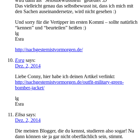
wird dann als “Selbstbewusstsein” gedeutet :D
Das vielleicht genau das selbstbewusst ist, dass ich mich mit
den Sachen auseinandersetze, wird nicht gesehen :)
Und sorry für die Vertipper im ersten Kommi – sollte natürlich
“kennen” und “beurteilen” heißen :)
lg
Esra
http://nachgesternistvormorgen.de/
Esra
says:
Dez. 2, 2014
Liebe Conny, hier habe ich deinen Artikel verlinkt:
http://nachgesternistvormorgen.de/outfit-military-green-
bomber-jacket/
lg
Esra
Elisa
says:
Dez. 2, 2014
Die meisten Blogger, die du kennst, studieren also sogar! Na
dann können sie ja gar nicht oberflächlich sein, stimmt.