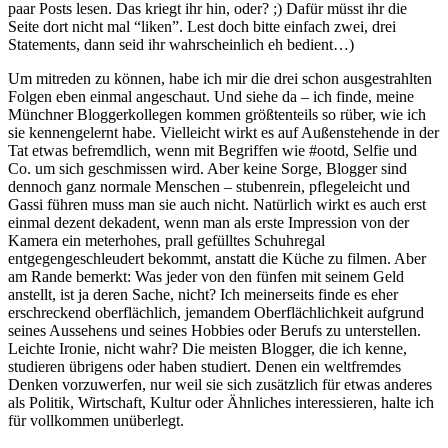
paar Posts lesen. Das kriegt ihr hin, oder? ;) Dafür müsst ihr die
Seite dort nicht mal “liken”. Lest doch bitte einfach zwei, drei
Statements, dann seid ihr wahrscheinlich eh bedient…)
Um mitreden zu können, habe ich mir die drei schon ausgestrahlten
Folgen eben einmal angeschaut. Und siehe da – ich finde, meine
Münchner Bloggerkollegen kommen größtenteils so rüber, wie ich
sie kennengelernt habe. Vielleicht wirkt es auf Außenstehende in der
Tat etwas befremdlich, wenn mit Begriffen wie #ootd, Selfie und
Co. um sich geschmissen wird. Aber keine Sorge, Blogger sind
dennoch ganz normale Menschen – stubenrein, pflegeleicht und
Gassi führen muss man sie auch nicht. Natürlich wirkt es auch erst
einmal dezent dekadent, wenn man als erste Impression von der
Kamera ein meterhohes, prall gefülltes Schuhregal
entgegengeschleudert bekommt, anstatt die Küche zu filmen. Aber
am Rande bemerkt: Was jeder von den fünfen mit seinem Geld
anstellt, ist ja deren Sache, nicht? Ich meinerseits finde es eher
erschreckend oberflächlich, jemandem Oberflächlichkeit aufgrund
seines Aussehens und seines Hobbies oder Berufs zu unterstellen.
Leichte Ironie, nicht wahr? Die meisten Blogger, die ich kenne,
studieren übrigens oder haben studiert. Denen ein weltfremdes
Denken vorzuwerfen, nur weil sie sich zusätzlich für etwas anderes
als Politik, Wirtschaft, Kultur oder Ähnliches interessieren, halte ich
für vollkommen unüberlegt.