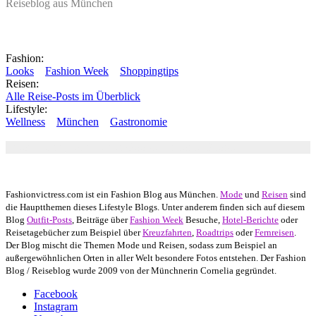
Reiseblog aus München
Fashion:
Looks
Fashion Week
Shoppingtips
Reisen:
Alle Reise-Posts im Überblick
Lifestyle:
Wellness
München
Gastronomie
Autor: Conny Schuhbauer Google+:
google
Google+
Fashionvictress.com ist ein Fashion Blog aus München.
Mode
und
Reisen
sind
die Hauptthemen dieses Lifestyle Blogs. Unter anderem finden sich auf diesem
Blog
Outfit-Posts
, Beiträge über
Fashion Week
Besuche,
Hotel-Berichte
oder
Reisetagebücher zum Beispiel über
Kreuzfahrten
,
Roadtrips
oder
Fernreisen
.
Der Blog mischt die Themen Mode und Reisen, sodass zum Beispiel an
außergewöhnlichen Orten in aller Welt besondere Fotos entstehen. Der Fashion
Blog / Reiseblog wurde 2009 von der Münchnerin Cornelia gegründet.
Facebook
Instagram