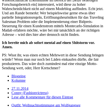
wissenschaftliche Erkenntnisse im Bereich der [setze beliebigen
Forschungsbereich ein] interessiert, wird diese zu hoher
Wahrscheinlichkeit nicht auf einem Modeblog auffinden. Echt jetzt.
Und am Rande bemerkt: Wer beispielsweise gerne etwas über
partielle Integrationsregeln, Eröffnungsheuristiken für das Traveling
Salesman Problem oder die Implementierung einer Bidpreis-
Steuerung für einen Kundenstrom mittels Montecarlo-Simulation in
Matlab erfahren möchte, wäre bei mir tatsächlich an der richtigen
Adresse – wird dies hier aber dennoch nicht finden.
Ich bereite mich ab sofort mental auf einen Shitstorm vor.
Amen.
PS: Wisst ihr, was einen echten Mehrwert in diese Sendung bringen
würde? Wenn man nur noch bei Läden einkaufen dürfte, die fair
produzieren. Das wäre doch zumindest mal eine einzige Motto-
Sendung wert, oder, Herr Kretschmer?
Blogging
Kolumne
27.11.2014
Conny (Fashionvictress)
Lese alle Kommentare für diesen Eintrag
Outfit: Weihnachtsstimmung am Wolfgangsee