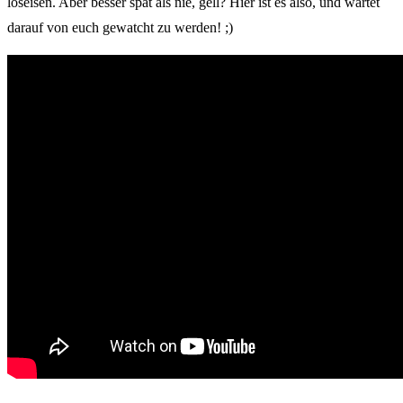
loseisen. Aber besser spät als nie, gell? Hier ist es also, und wartet
darauf von euch gewatcht zu werden! ;)