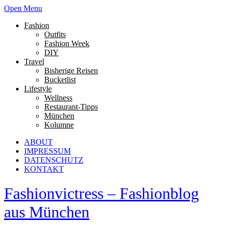
Open Menu
Fashion
Outfits
Fashion Week
DIY
Travel
Bisherige Reisen
Bucketlist
Lifestyle
Wellness
Restaurant-Tipps
München
Kolumne
ABOUT
IMPRESSUM
DATENSCHUTZ
KONTAKT
Fashionvictress – Fashionblog
aus München