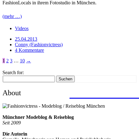
FashionLocals in ihrem Fotostudio in München.
(mehr …)
Videos
25.04.2013
Conny (Fashionvictress)
4 Kommentare
1
2
3
…
10
→
Search for:
Suchen
About
mit dem Zug von 
Wandern, Surfen,
Sightseeing, Hotel
ein Roadtrip durc
> zu allen Reisebe
Münchner Modeblog & Reiseblog
Seit 2009
Die Autorin