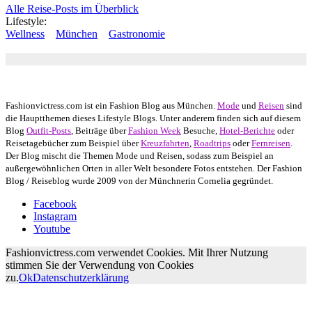
Alle Reise-Posts im Überblick
Lifestyle:
Wellness
München
Gastronomie
Autor: Conny Schuhbauer Google+:
google
Google+
Fashionvictress.com ist ein Fashion Blog aus München.
Mode
und
Reisen
sind
die Hauptthemen dieses Lifestyle Blogs. Unter anderem finden sich auf diesem
Blog
Outfit-Posts
, Beiträge über
Fashion Week
Besuche,
Hotel-Berichte
oder
Reisetagebücher zum Beispiel über
Kreuzfahrten
,
Roadtrips
oder
Fernreisen
.
Der Blog mischt die Themen Mode und Reisen, sodass zum Beispiel an
außergewöhnlichen Orten in aller Welt besondere Fotos entstehen. Der Fashion
Blog / Reiseblog wurde 2009 von der Münchnerin Cornelia gegründet.
Facebook
Instagram
Youtube
Fashionvictress.com verwendet Cookies. Mit Ihrer Nutzung
stimmen Sie der Verwendung von Cookies
zu.
Ok
Datenschutzerklärung