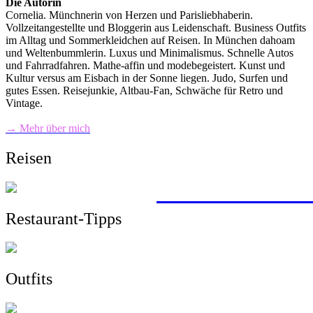
Die Autorin
Cornelia. Münchnerin von Herzen und Parisliebhaberin.
Vollzeitangestellte und Bloggerin aus Leidenschaft. Business Outfits
im Alltag und Sommerkleidchen auf Reisen. In München dahoam
und Weltenbummlerin. Luxus und Minimalismus. Schnelle Autos
und Fahrradfahren. Mathe-affin und modebegeistert. Kunst und
Kultur versus am Eisbach in der Sonne liegen. Judo, Surfen und
gutes Essen. Reisejunkie, Altbau-Fan, Schwäche für Retro und
Vintage.
→ Mehr über mich
Reisen
mit dem Zug von 
Wandern, Surfen,
Sightseeing, Hotel
ein Roadtrip durc
> zu allen Reisebe
Restaurant-Tipps
Outfits