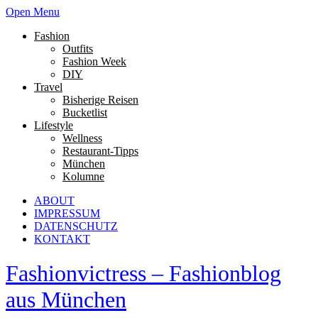
Open Menu
Fashion
Outfits
Fashion Week
DIY
Travel
Bisherige Reisen
Bucketlist
Lifestyle
Wellness
Restaurant-Tipps
München
Kolumne
ABOUT
IMPRESSUM
DATENSCHUTZ
KONTAKT
Fashionvictress – Fashionblog
aus München