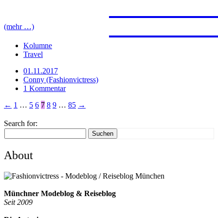
JAPAN
PROVE
FERNW
FUERT
MARRA
(mehr …)
Kolumne
Travel
01.11.2017
Conny (Fashionvictress)
1 Kommentar
←
1
…
5
6
7
8
9
…
85
→
Search for:
Suchen
About
Münchner Modeblog & Reiseblog
Seit 2009