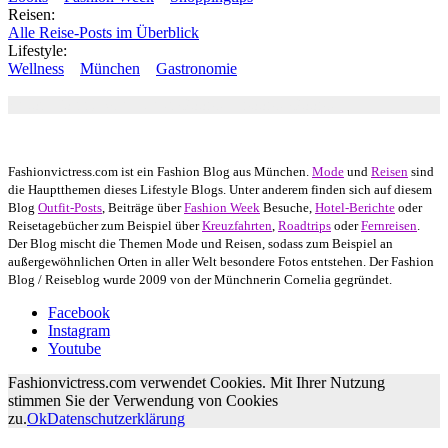
Reisen:
Alle Reise-Posts im Überblick
Lifestyle:
Wellness
München
Gastronomie
Autor: Conny Schuhbauer Google+:
google
Google+
Fashionvictress.com ist ein Fashion Blog aus München.
Mode
und
Reisen
sind
die Hauptthemen dieses Lifestyle Blogs. Unter anderem finden sich auf diesem
Blog
Outfit-Posts
, Beiträge über
Fashion Week
Besuche,
Hotel-Berichte
oder
Reisetagebücher zum Beispiel über
Kreuzfahrten
,
Roadtrips
oder
Fernreisen
.
Der Blog mischt die Themen Mode und Reisen, sodass zum Beispiel an
außergewöhnlichen Orten in aller Welt besondere Fotos entstehen. Der Fashion
Blog / Reiseblog wurde 2009 von der Münchnerin Cornelia gegründet.
Facebook
Instagram
Youtube
Fashionvictress.com verwendet Cookies. Mit Ihrer Nutzung
stimmen Sie der Verwendung von Cookies
zu.
Ok
Datenschutzerklärung