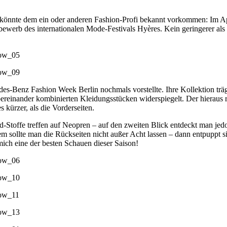
könnte dem ein oder anderen Fashion-Profi bekannt vorkommen: Im Apri
werb des internationalen Mode-Festivals Hyères. Kein geringerer als K
des-Benz Fashion Week Berlin nochmals vorstellte. Ihre Kollektion tr
übereinander kombinierten Kleidungsstücken widerspiegelt. Der hieraus 
 kürzer, als die Vorderseiten.
Stoffe treffen auf Neopren – auf den zweiten Blick entdeckt man jedoc
lem sollte man die Rückseiten nicht außer Acht lassen – dann entpuppt 
ich eine der besten Schauen dieser Saison!