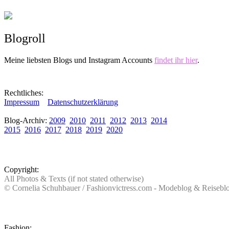
Blogroll
Meine liebsten Blogs und Instagram Accounts
findet ihr hier
.
Rechtliches:
Impressum
Datenschutzerklärung
Blog-Archiv:
2009
2010
2011
2012
2013
2014
2015
2016
2017
2018
2019
2020
Copyright:
All Photos & Texts (if not stated otherwise)
© Cornelia Schuhbauer / Fashionvictress.com - Modeblog & Reiseb
Fashion: