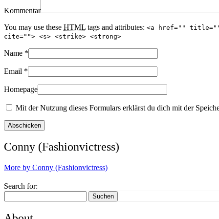
Kommentar
You may use these
HTML
tags and attributes:
<a href="" title="
cite=""> <s> <strike> <strong>
Name
*
Email
*
Homepage
Mit der Nutzung dieses Formulars erklärst du dich mit der Speich
Conny (Fashionvictress)
More by Conny (Fashionvictress)
Search for:
Suchen
About