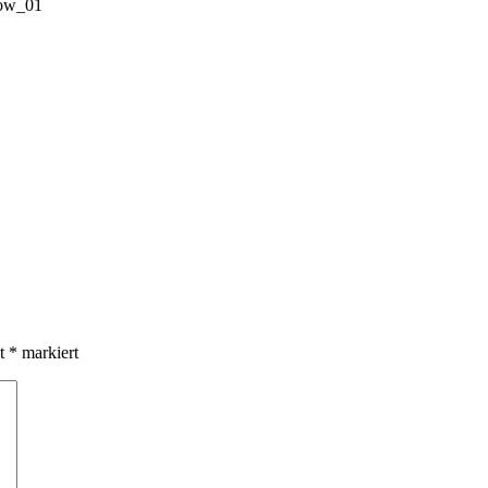
it
*
markiert