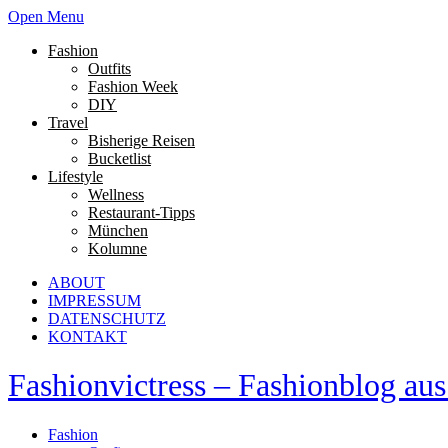
Open Menu
Fashion
Outfits
Fashion Week
DIY
Travel
Bisherige Reisen
Bucketlist
Lifestyle
Wellness
Restaurant-Tipps
München
Kolumne
ABOUT
IMPRESSUM
DATENSCHUTZ
KONTAKT
Fashionvictress – Fashionblog a
Fashion