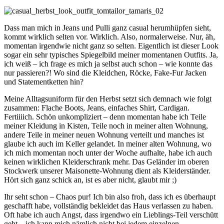
Dass man mich in Jeans und Pulli ganz casual herumhüpfen sieht,
kommt wirklich selten vor. Wirklich. Also, normalerweise. Nur, äh,
momentan irgendwie nicht ganz so selten. Eigentlich ist dieser Look
sogar ein sehr typisches Spiegelbild meiner momentanen Outfits. Ja,
ich weiß – ich frage es mich ja selbst auch schon – wie konnte das
nur passieren?! Wo sind die Kleidchen, Röcke, Fake-Fur Jacken
und Statementketten hin?
Meine Alltagsuniform für den Herbst setzt sich demnach wie folgt
zusammen: Flache Boots, Jeans, einfaches Shirt, Cardigan.
Fertiiiich. Schön unkompliziert – denn momentan habe ich Teile
meiner Kleidung in Kisten, Teile noch in meiner alten Wohnung,
andere Teile in meiner neuen Wohnung verteilt und manches ist
glaube ich auch im Keller gelandet. In meiner alten Wohnung, wo
ich mich momentan noch unter der Woche aufhalte, habe ich auch
keinen wirklichen Kleiderschrank mehr. Das Geländer im oberen
Stockwerk unserer Maisonette-Wohnung dient als Kleiderständer.
Hört sich ganz schick an, ist es aber nicht, glaubt mir ;)
Ihr seht schon – Chaos pur! Ich bin also froh, dass ich es überhaupt
geschafft habe, vollständig bekleidet das Haus verlassen zu haben.
Oft habe ich auch Angst, dass irgendwo ein Lieblings-Teil verschütt
geht – ich kann mich nämlich nicht bei jedem einzelnen