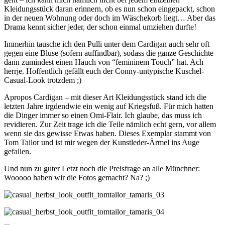
Kleidungsstück daran erinnern, ob es nun schon eingepackt, schon
in der neuen Wohnung oder doch im Wäschekorb liegt… Aber das
Drama kennt sicher jeder, der schon einmal umziehen durfte!
Immerhin tausche ich den Pulli unter dem Cardigan auch sehr oft
gegen eine Bluse (sofern auffindbar), sodass die ganze Geschichte
dann zumindest einen Hauch von “femininem Touch” hat. Ach
herrje. Hoffentlich gefällt euch der Conny-untypische Kuschel-
Casual-Look trotzdem ;)
Apropos Cardigan – mit dieser Art Kleidungsstück stand ich die
letzten Jahre irgdendwie ein wenig auf Kriegsfuß. Für mich hatten
die Dinger immer so einen Omi-Flair. Ich glaube, das muss ich
revidieren. Zur Zeit trage ich die Teile nämlich echt gern, vor allem
wenn sie das gewisse Etwas haben. Dieses Exemplar stammt von
Tom Tailor und ist mir wegen der Kunstleder-Ärmel ins Auge
gefallen.
Und nun zu guter Letzt noch die Preisfrage an alle Münchner:
Wooooo haben wir die Fotos gemacht? Na? ;)