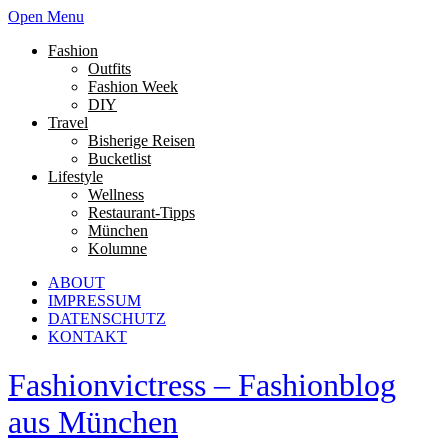
Open Menu
Fashion
Outfits
Fashion Week
DIY
Travel
Bisherige Reisen
Bucketlist
Lifestyle
Wellness
Restaurant-Tipps
München
Kolumne
ABOUT
IMPRESSUM
DATENSCHUTZ
KONTAKT
Fashionvictress – Fashionblog
aus München