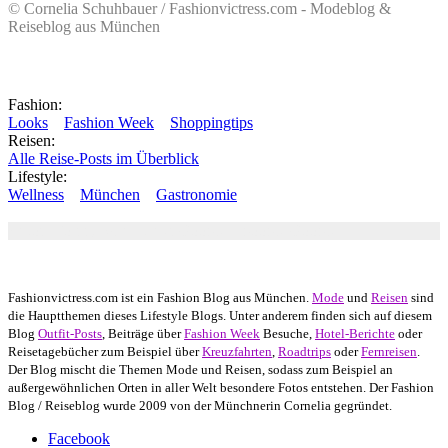
© Cornelia Schuhbauer / Fashionvictress.com - Modeblog &
Reiseblog aus München
Fashion:
Looks
Fashion Week
Shoppingtips
Reisen:
Alle Reise-Posts im Überblick
Lifestyle:
Wellness
München
Gastronomie
Autor: Conny Schuhbauer Google+:
google
Google+
Fashionvictress.com ist ein Fashion Blog aus München.
Mode
und
Reisen
sind
die Hauptthemen dieses Lifestyle Blogs. Unter anderem finden sich auf diesem
Blog
Outfit-Posts
, Beiträge über
Fashion Week
Besuche,
Hotel-Berichte
oder
Reisetagebücher zum Beispiel über
Kreuzfahrten
,
Roadtrips
oder
Fernreisen
.
Der Blog mischt die Themen Mode und Reisen, sodass zum Beispiel an
außergewöhnlichen Orten in aller Welt besondere Fotos entstehen. Der Fashion
Blog / Reiseblog wurde 2009 von der Münchnerin Cornelia gegründet.
Facebook