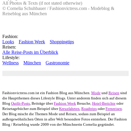
All Photos & Texts (if not stated otherwise)
© Cornelia Schuhbauer / Fashionvictress.com - Modeblog &
Reiseblog aus München
Fashion:
Looks
Fashion Week
Shoppingtips
Reisen:
Alle Reise-Posts im Überblick
Lifestyle:
Wellness
München
Gastronomie
Autor: Conny Schuhbauer Google+:
google
Google+
Fashionvictress.com ist ein Fashion Blog aus München.
Mode
und
Reisen
sind
die Hauptthemen dieses Lifestyle Blogs. Unter anderem finden sich auf diesem
Blog
Outfit-Posts
, Beiträge über
Fashion Week
Besuche,
Hotel-Berichte
oder
Reisetagebücher zum Beispiel über
Kreuzfahrten
,
Roadtrips
oder
Fernreisen
.
Der Blog mischt die Themen Mode und Reisen, sodass zum Beispiel an
außergewöhnlichen Orten in aller Welt besondere Fotos entstehen. Der Fashion
Blog / Reiseblog wurde 2009 von der Münchnerin Cornelia gegründet.