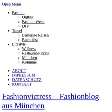
Open Menu
Fashion
Outfits
Fashion Week
DIY
Travel
Bisherige Reisen
Bucketlist
Lifestyle
Wellness
Restaurant-Tipps
München
Kolumne
ABOUT
IMPRESSUM
DATENSCHUTZ
KONTAKT
Fashionvictress – Fashionblog
aus München