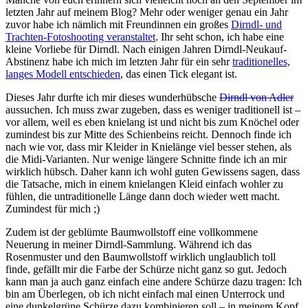
letzten Jahr auf meinem Blog? Mehr oder weniger genau ein Jahr
zuvor habe ich nämlich mit Freundinnen ein großes
Dirndl- und
Trachten-Fotoshooting veranstaltet
. Ihr seht schon, ich habe eine
kleine Vorliebe für Dirndl. Nach einigen Jahren Dirndl-Neukauf-
Abstinenz habe ich mich im letzten Jahr für ein sehr
traditionelles,
langes Modell entschieden
, das einen Tick elegant ist.
Dieses Jahr durfte ich mir dieses wunderhübsche
Dirndl von Adler
aussuchen. Ich muss zwar zugeben, dass es weniger traditionell ist –
vor allem, weil es eben knielang ist und nicht bis zum Knöchel oder
zumindest bis zur Mitte des Schienbeins reicht. Dennoch finde ich
nach wie vor, dass mir Kleider in Knielänge viel besser stehen, als
die Midi-Varianten. Nur wenige längere Schnitte finde ich an mir
wirklich hübsch. Daher kann ich wohl guten Gewissens sagen, dass
die Tatsache, mich in einem knielangen Kleid einfach wohler zu
fühlen, die untraditionelle Länge dann doch wieder wett macht.
Zumindest für mich ;)
Zudem ist der geblümte Baumwollstoff eine vollkommene
Neuerung in meiner Dirndl-Sammlung. Während ich das
Rosenmuster und den Baumwollstoff wirklich unglaublich toll
finde, gefällt mir die Farbe der Schürze nicht ganz so gut. Jedoch
kann man ja auch ganz einfach eine andere Schürze dazu tragen: Ich
bin am Überlegen, ob ich nicht einfach mal einen Unterrock und
eine dunkelgrüne Schürze dazu kombinieren soll – in meinem Kopf