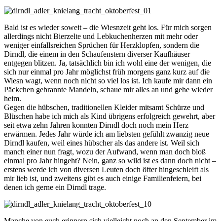
Bald ist es wieder soweit – die Wiesnzeit geht los. Für mich sorgen
allerdings nicht Bierzelte und Lebkuchenherzen mit mehr oder
weniger einfallsreichen Sprüchen für Herzklopfen, sondern die
Dirndl, die einem in den Schaufenstern diverser Kaufhäuser
entgegen blitzen. Ja, tatsächlich bin ich wohl eine der wenigen, die
sich nur einmal pro Jahr möglichst früh morgens ganz kurz auf die
Wiesn wagt, wenn noch nicht so viel los ist. Ich kaufe mir dann ein
Päckchen gebrannte Mandeln, schaue mir alles an und gehe wieder
heim.
Gegen die hübschen, traditionellen Kleider mitsamt Schürze und
Blüschen habe ich mich als Kind übrigens erfolgreich gewehrt, aber
seit etwa zehn Jahren konnten Dirndl doch noch mein Herz
erwärmen. Jedes Jahr würde ich am liebsten gefühlt zwanzig neue
Dirndl kaufen, weil eines hübscher als das andere ist. Weil sich
manch einer nun fragt, wozu der Aufwand, wenn man doch bloß
einmal pro Jahr hingeht? Nein, ganz so wild ist es dann doch nicht –
erstens werde ich von diversen Leuten doch öfter hingeschleift als
mir lieb ist, und zweitens gibt es auch einige Familienfeiern, bei
denen ich gerne ein Dirndl trage.
Manche von euch erinnern sich vielleicht noch an den September im