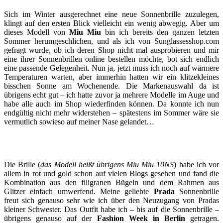
Sich im Winter ausgerechnet eine neue Sonnenbrille zuzulegen,
klingt auf den ersten Blick vielleicht ein wenig abwegig. Aber um
dieses Modell von
Miu Miu
bin ich bereits den ganzen letzten
Sommer herumgeschlichen, und als ich von Sunglassesshop.com
gefragt wurde, ob ich deren Shop nicht mal ausprobieren und mir
eine ihrer Sonnenbrillen online bestellen möchte, bot sich endlich
eine passende Gelegenheit. Nun ja, jetzt muss ich noch auf wärmere
Temperaturen warten, aber immerhin hatten wir ein klitzekleines
bisschen Sonne am Wochenende. Die Markenauswahl da ist
übrigens echt gut – ich hatte zuvor ja mehrere Modelle im Auge und
habe alle auch im Shop wiederfinden können. Da konnte ich nun
endgültig nicht mehr widerstehen – spätestens im Sommer wäre sie
vermutlich sowieso auf meiner Nase gelandet…
Die Brille (
das Modell heißt übrigens Miu Miu 10NS
) habe ich vor
allem in rot und gold schon auf vielen Blogs gesehen und fand die
Kombination aus den filigranen Bügeln und dem Rahmen aus
Glitzer einfach umwerfend. Meine geliebte
Prada
Sonnenbrille
freut sich genauso sehr wie ich über den Neuzugang von Pradas
kleiner Schwester. Das Outfit habe ich – bis auf die Sonnenbrille –
übrigens genauso auf der
Fashion Week in Berlin
getragen.