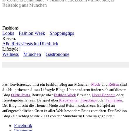
Reiseblog aus München
Fashion:
Looks
Fashion Week
Shoppingtips
Reisen:
Alle Reise-Posts im Überblick
Lifestyle:
Wellness
München
Gastronomie
Autor: Conny Schuhbauer Google+:
google
Google+
Fashionvictress.com ist ein Fashion Blog aus München.
Mode
und
Reisen
sind
die Hauptthemen dieses Lifestyle Blogs. Unter anderem finden sich auf diesem
Blog
Outfit-Posts
, Beiträge über
Fashion Week
Besuche,
Hotel-Berichte
oder
Reisetagebücher zum Beispiel über
Kreuzfahrten
,
Roadtrips
oder
Fernreisen
.
Der Blog mischt die Themen Mode und Reisen, sodass zum Beispiel an
außergewöhnlichen Orten in aller Welt besondere Fotos entstehen. Der Fashion
Blog / Reiseblog wurde 2009 von der Münchnerin Cornelia gegründet.
Facebook
Instagram