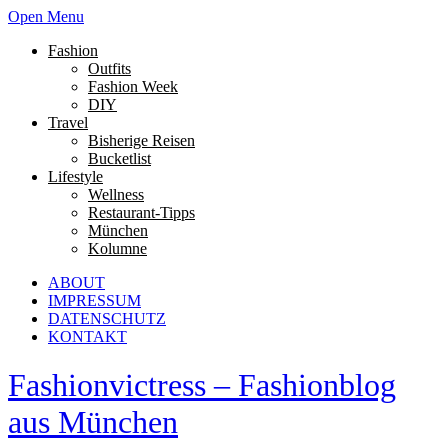
Open Menu
Fashion
Outfits
Fashion Week
DIY
Travel
Bisherige Reisen
Bucketlist
Lifestyle
Wellness
Restaurant-Tipps
München
Kolumne
ABOUT
IMPRESSUM
DATENSCHUTZ
KONTAKT
Fashionvictress – Fashionblog
aus München