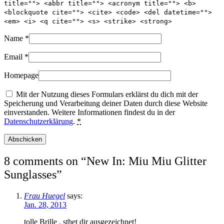
title=""> <abbr title=""> <acronym title=""> <b>
<blockquote cite=""> <cite> <code> <del datetime="">
<em> <i> <q cite=""> <s> <strike> <strong>
Name
*
Email
*
Homepage
Mit der Nutzung dieses Formulars erklärst du dich mit der
Speicherung und Verarbeitung deiner Daten durch diese Website
einverstanden. Weitere Informationen findest du in der
Datenschutzerklärung
.
*
8 comments on “
New In: Miu Miu Glitter
Sunglasses
”
Frau Huegel
says:
Jan. 28, 2013
tolle Brille , sthet dir ausgezeichnet!