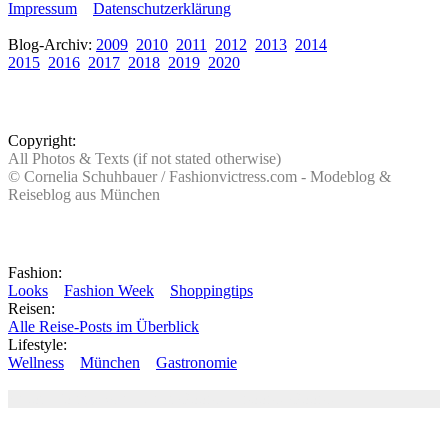
Impressum
Datenschutzerklärung
Blog-Archiv:
2009
2010
2011
2012
2013
2014
2015
2016
2017
2018
2019
2020
Copyright:
All Photos & Texts (if not stated otherwise)
© Cornelia Schuhbauer / Fashionvictress.com - Modeblog &
Reiseblog aus München
Fashion:
Looks
Fashion Week
Shoppingtips
Reisen:
Alle Reise-Posts im Überblick
Lifestyle:
Wellness
München
Gastronomie
Autor: Conny Schuhbauer Google+:
google
Google+