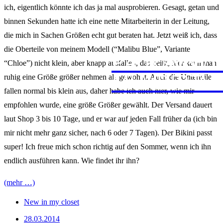
ich, eigentlich könnte ich das ja mal ausprobieren. Gesagt, getan und
binnen Sekunden hatte ich eine nette Mitarbeiterin in der Leitung,
die mich in Sachen Größen echt gut beraten hat. Jetzt weiß ich, dass
die Oberteile von meinem Modell (“Malibu Blue”, Variante
JAPAN
PROVE
FERNW
“Chloe”) nicht klein, aber knapp ausfallen, das heißt, hier kann man
FUERT
MARRA
ruhig eine Größe größer nehmen als gewohnt. Auch die Unterteile
fallen normal bis klein aus, daher habe ich auch hier, wie mir
empfohlen wurde, eine größe Größer gewählt. Der Versand dauert
laut Shop 3 bis 10 Tage, und er war auf jeden Fall früher da (ich bin
mir nicht mehr ganz sicher, nach 6 oder 7 Tagen). Der Bikini passt
super! Ich freue mich schon richtig auf den Sommer, wenn ich ihn
endlich ausführen kann. Wie findet ihr ihn?
(mehr …)
New in my closet
28.03.2014