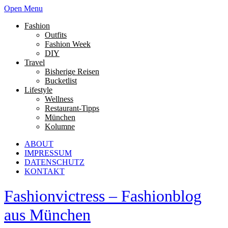
Open Menu
Fashion
Outfits
Fashion Week
DIY
Travel
Bisherige Reisen
Bucketlist
Lifestyle
Wellness
Restaurant-Tipps
München
Kolumne
ABOUT
IMPRESSUM
DATENSCHUTZ
KONTAKT
Fashionvictress – Fashionblog
aus München