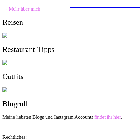
mit dem Zug von 
Wandern, Surfen,
Sightseeing, Hotel
ein Roadtrip durc
> zu allen Reisebe
→ Mehr über mich
Reisen
Restaurant-Tipps
Outfits
Blogroll
Meine liebsten Blogs und Instagram Accounts
findet ihr hier
.
Rechtliches: