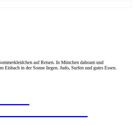
und Sommerkleidchen auf Reisen. In München dahoam und
 Eisbach in der Sonne liegen. Judo, Surfen und gutes Essen.
NCE
EH
EVENTURA
KESCH