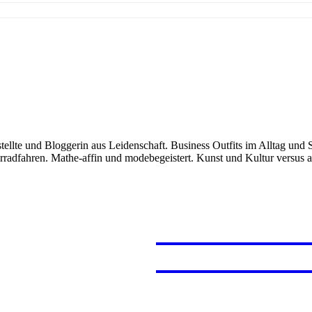
stellte und Bloggerin aus Leidenschaft. Business Outfits im Alltag 
dfahren. Mathe-affin und modebegeistert. Kunst und Kultur versus am
JAPAN
PROVE
FERNW
FUERT
MARRA