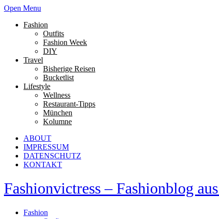
Open Menu
Fashion
Outfits
Fashion Week
DIY
Travel
Bisherige Reisen
Bucketlist
Lifestyle
Wellness
Restaurant-Tipps
München
Kolumne
ABOUT
IMPRESSUM
DATENSCHUTZ
KONTAKT
Fashionvictress – Fashionblog a
Fashion