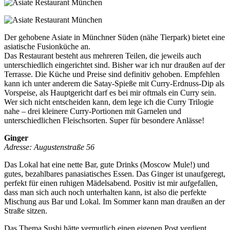
Der gehobene Asiate in Münchner Süden (nähe Tierpark) bietet eine
asiatische Fusionküche an.
Das Restaurant besteht aus mehreren Teilen, die jeweils auch
unterschiedlich eingerichtet sind. Bisher war ich nur draußen auf der
Terrasse. Die Küche und Preise sind definitiv gehoben. Empfehlen
kann ich unter anderem die Satay-Spieße mit Curry-Erdnuss-Dip als
Vorspeise, als Hauptgericht darf es bei mir oftmals ein Curry sein.
Wer sich nicht entscheiden kann, dem lege ich die Curry Trilogie
nahe – drei kleinere Curry-Portionen mit Garnelen und
unterschiedlichen Fleischsorten. Super für besondere Anlässe!
Ginger
Adresse: Augustenstraße 56
Das Lokal hat eine nette Bar, gute Drinks (Moscow Mule!) und
gutes, bezahlbares panasiatisches Essen. Das Ginger ist unaufgeregt,
perfekt für einen ruhigen Mädelsabend. Positiv ist mir aufgefallen,
dass man sich auch noch unterhalten kann, ist also die perfekte
Mischung aus Bar und Lokal. Im Sommer kann man draußen an der
Straße sitzen.
Das Thema Sushi hätte vermutlich einen eigenen Post verdient.