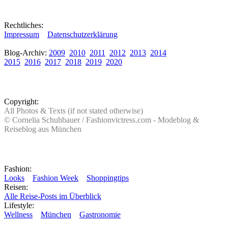
Rechtliches:
Impressum
Datenschutzerklärung
Blog-Archiv:
2009
2010
2011
2012
2013
2014
2015
2016
2017
2018
2019
2020
Copyright:
All Photos & Texts (if not stated otherwise)
© Cornelia Schuhbauer / Fashionvictress.com - Modeblog &
Reiseblog aus München
Fashion:
Looks
Fashion Week
Shoppingtips
Reisen:
Alle Reise-Posts im Überblick
Lifestyle:
Wellness
München
Gastronomie