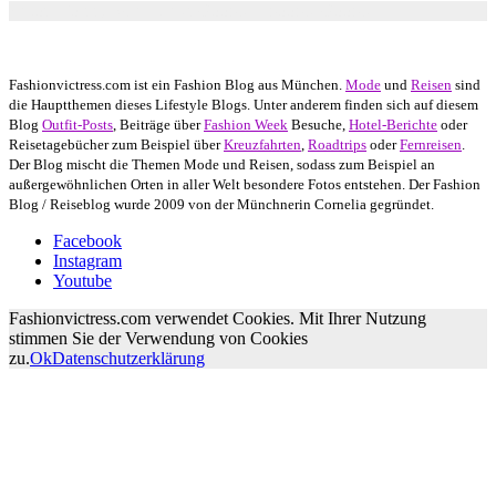
Autor: Conny Schuhbauer Google+:
google
Google+
Fashionvictress.com ist ein Fashion Blog aus München.
Mode
und
Reisen
sind
die Hauptthemen dieses Lifestyle Blogs. Unter anderem finden sich auf diesem
Blog
Outfit-Posts
, Beiträge über
Fashion Week
Besuche,
Hotel-Berichte
oder
Reisetagebücher zum Beispiel über
Kreuzfahrten
,
Roadtrips
oder
Fernreisen
.
Der Blog mischt die Themen Mode und Reisen, sodass zum Beispiel an
außergewöhnlichen Orten in aller Welt besondere Fotos entstehen. Der Fashion
Blog / Reiseblog wurde 2009 von der Münchnerin Cornelia gegründet.
Facebook
Instagram
Youtube
Fashionvictress.com verwendet Cookies. Mit Ihrer Nutzung
stimmen Sie der Verwendung von Cookies
zu.
Ok
Datenschutzerklärung