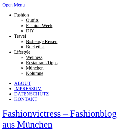
Open Menu
Fashion
Outfits
Fashion Week
DIY
Travel
Bisherige Reisen
Bucketlist
Lifestyle
Wellness
Restaurant-Tipps
München
Kolumne
ABOUT
IMPRESSUM
DATENSCHUTZ
KONTAKT
Fashionvictress – Fashionblog
aus München