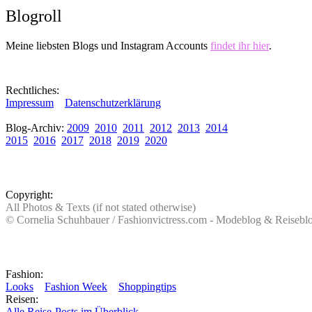
Blogroll
Meine liebsten Blogs und Instagram Accounts
findet ihr hier
.
Rechtliches:
Impressum
Datenschutzerklärung
Blog-Archiv:
2009
2010
2011
2012
2013
2014
2015
2016
2017
2018
2019
2020
Copyright:
All Photos & Texts (if not stated otherwise)
© Cornelia Schuhbauer / Fashionvictress.com - Modeblog & Reiseb
Fashion:
Looks
Fashion Week
Shoppingtips
Reisen:
Alle Reise-Posts im Überblick