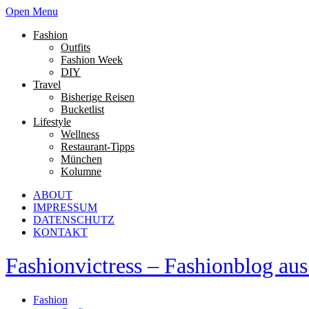
Open Menu
Fashion
Outfits
Fashion Week
DIY
Travel
Bisherige Reisen
Bucketlist
Lifestyle
Wellness
Restaurant-Tipps
München
Kolumne
ABOUT
IMPRESSUM
DATENSCHUTZ
KONTAKT
Fashionvictress – Fashionblog a
Fashion