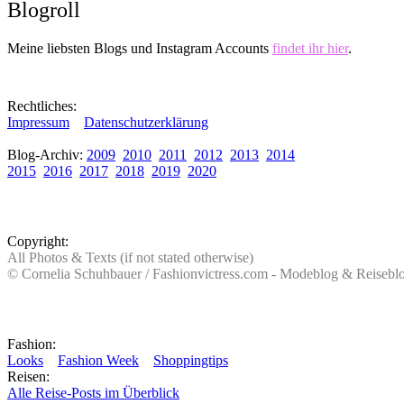
Blogroll
Meine liebsten Blogs und Instagram Accounts
findet ihr hier
.
Rechtliches:
Impressum
Datenschutzerklärung
Blog-Archiv:
2009
2010
2011
2012
2013
2014
2015
2016
2017
2018
2019
2020
Copyright:
All Photos & Texts (if not stated otherwise)
© Cornelia Schuhbauer / Fashionvictress.com - Modeblog & Reiseb
Fashion:
Looks
Fashion Week
Shoppingtips
Reisen:
Alle Reise-Posts im Überblick