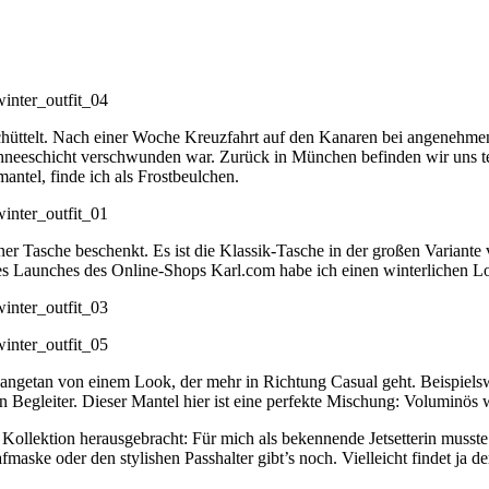
chüttelt. Nach einer Woche Kreuzfahrt auf den Kanaren bei angenehmen
chneeschicht verschwunden war. Zurück in München befinden wir uns t
antel, finde ich als Frostbeulchen.
er Tasche beschenkt. Es ist die Klassik-Tasche in der großen Variante 
h des Launches des Online-Shops Karl.com habe ich einen winterlichen 
 angetan von einem Look, der mehr in Richtung Casual geht. Beispielsw
n Begleiter. Dieser Mantel hier ist eine perfekte Mischung: Voluminös 
lektion herausgebracht: Für mich als bekennende Jetsetterin musste ic
afmaske oder den stylishen Passhalter gibt’s noch. Vielleicht findet j