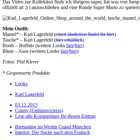
Das Video zur Kollektion finde ich übrigens super, hat was von Jum
offiziell alt ;) ) anzuschließen und eine Runde Super Mario zu spielen
Mein Outfit:
Mantel* – Karl Lagerfeld (
einen ähnlichen findet ihr hier
)
Tasche* – Karl Lagerfeld (
hier erhältlich
)
Boots – Buffalo (weitere Looks
hier
/
hier
)
Bluse – Asos (weitere Looks
hier
/
hier
)
Fotos: Phil Klever
* Gesponserte Produkte
Looks
Karl Lagerfeld
03.12.2015
Conny (Fashionvictress)
Lese alle Kommentare für diesen Eintrag
Biertasting im Westin Grand München
Interior: Die Suche nach dem Esstisch