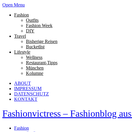
Open Menu
Fashion
Outfits
Fashion Week
DIY
Travel
Bisherige Reisen
Bucketlist
Lifestyle
Wellness
Restaurant-Tipps
München
Kolumne
ABOUT
IMPRESSUM
DATENSCHUTZ
KONTAKT
Fashionvictress – Fashionblog a
Fashion