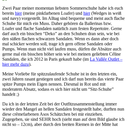
Zwei Paar meiner momentan liebsten Sommerschuhe habe ich euch
bereits
hier
(meine pinkfarbenen Loafer) und
hier
(Wedges in weiß
und navy) vorgestellt. Im Alltag sind bequeme und meist auch flache
Schuhe für mich ein Muss. Daher gehören da Ballerinas bzw.
Loafer und flache Sandalen natürlich zum festen Repertoire. Gerne
darf auch ein bisschen “Deko” an den Schuhen dran sein, wie bei
den süßen flachen schwarzen Sandalen. Wenn es dann aber doch
mal schicker werden soll, trage ich gern offene Sandalen oder
Pumps. Wenn man nicht viel laufen muss, dürfen die Absätze auch
gerne mal ein bisschen höher sein wie bei meinen geliebten Céline
Sandalen, die ich 2012 in Paris gekauft habe (im
La Vallée Outlet –
hier mehr dazu
).
Meine Vorliebe für spitzzulaufende Schuhe ist in den letzten ein,
zwei Jahren rasant gestiegen und ich darf nun bereits das vierte Paar
spitze Pumps mein Eigen nennen. Diesmal in Rot und mit
moderatem Absatz, sodass es sich hier nicht um “Sitz-Schuhe”
handelt ;)
Da ich in der letzten Zeit bei der Outfitzusammenstellung immer
wieder den Mangel an hellen Sandalen festgestellt habe, durften nun
diese crèmefarbenen Asos Schätzchen bei mir einziehen.
Zugegeben, sie sind SEHR hoch (sieht man auf dem Bild glaube ich
nicht so – 12cm), aber durch den breiten Riemen in der Mitte hat