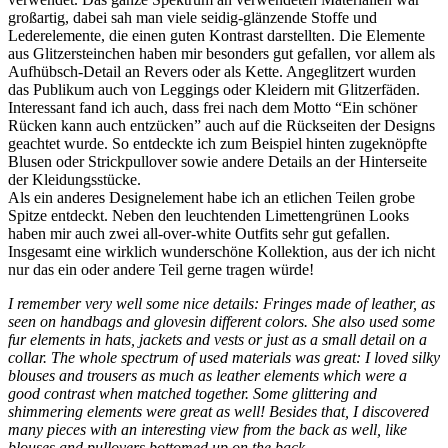
großartig, dabei sah man viele seidig-glänzende Stoffe und
Lederelemente, die einen guten Kontrast darstellten. Die Elemente
aus Glitzersteinchen haben mir besonders gut gefallen, vor allem als
Aufhübsch-Detail an Revers oder als Kette. Angeglitzert wurden
das Publikum auch von Leggings oder Kleidern mit Glitzerfäden.
Interessant fand ich auch, dass frei nach dem Motto “Ein schöner
Rücken kann auch entzücken” auch auf die Rückseiten der Designs
geachtet wurde. So entdeckte ich zum Beispiel hinten zugeknöpfte
Blusen oder Strickpullover sowie andere Details an der Hinterseite
der Kleidungsstücke.
Als ein anderes Designelement habe ich an etlichen Teilen grobe
Spitze entdeckt. Neben den leuchtenden Limettengrünen Looks
haben mir auch zwei all-over-white Outfits sehr gut gefallen.
Insgesamt eine wirklich wunderschöne Kollektion, aus der ich nicht
nur das ein oder andere Teil gerne tragen würde!
I remember very well some nice details: Fringes made of leather, as
seen on handbags and glovesin different colors. She also used some
fur elements in hats, jackets and vests or just as a small detail on a
collar. The whole spectrum of used materials was great: I loved silky
blouses and trousers as much as leather elements which were a
good contrast when matched together. Some glittering and
shimmering elements were great as well! Besides that, I discovered
many pieces with an interesting view from the back as well, like
blouses and pullovers bottomed up on the back.