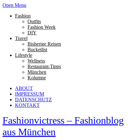
Open Menu
Fashion
Outfits
Fashion Week
DIY
Travel
Bisherige Reisen
Bucketlist
Lifestyle
Wellness
Restaurant-Tipps
München
Kolumne
ABOUT
IMPRESSUM
DATENSCHUTZ
KONTAKT
Fashionvictress – Fashionblog
aus München