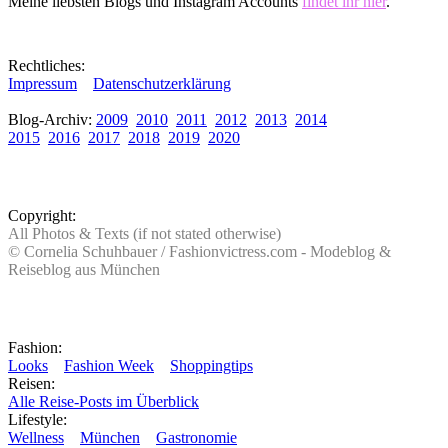
Meine liebsten Blogs und Instagram Accounts
findet ihr hier
.
Rechtliches:
Impressum
Datenschutzerklärung
Blog-Archiv:
2009
2010
2011
2012
2013
2014
2015
2016
2017
2018
2019
2020
Copyright:
All Photos & Texts (if not stated otherwise)
© Cornelia Schuhbauer / Fashionvictress.com - Modeblog &
Reiseblog aus München
Fashion:
Looks
Fashion Week
Shoppingtips
Reisen:
Alle Reise-Posts im Überblick
Lifestyle:
Wellness
München
Gastronomie