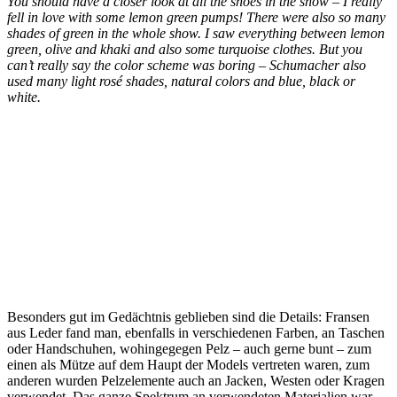
You should have a closer look at all the shoes in the show – I really
fell in love with some lemon green pumps! There were also so many
shades of green in the whole show. I saw everything between lemon
green, olive and khaki and also some turquoise clothes. But you
can’t really say the color scheme was boring – Schumacher also
used many light rosé shades, natural colors and blue, black or
white.
Besonders gut im Gedächtnis geblieben sind die Details: Fransen
aus Leder fand man, ebenfalls in verschiedenen Farben, an Taschen
oder Handschuhen, wohingegegen Pelz – auch gerne bunt – zum
einen als Mütze auf dem Haupt der Models vertreten waren, zum
anderen wurden Pelzelemente auch an Jacken, Westen oder Kragen
verwendet. Das ganze Spektrum an verwendeten Materialien war