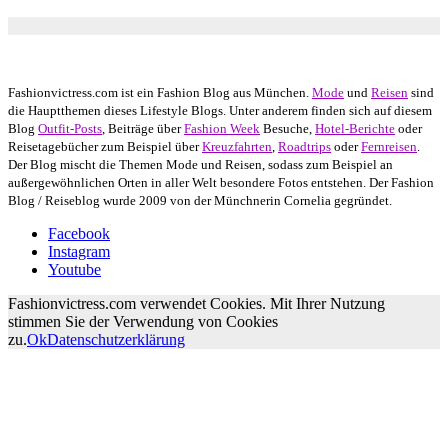
Autor: Conny Schuhbauer Google+:
google
Google+
Fashionvictress.com ist ein Fashion Blog aus München.
Mode
und
Reisen
sind
die Hauptthemen dieses Lifestyle Blogs. Unter anderem finden sich auf diesem
Blog
Outfit-Posts
, Beiträge über
Fashion Week
Besuche,
Hotel-Berichte
oder
Reisetagebücher zum Beispiel über
Kreuzfahrten
,
Roadtrips
oder
Fernreisen
.
Der Blog mischt die Themen Mode und Reisen, sodass zum Beispiel an
außergewöhnlichen Orten in aller Welt besondere Fotos entstehen. Der Fashion
Blog / Reiseblog wurde 2009 von der Münchnerin Cornelia gegründet.
Facebook
Instagram
Youtube
Fashionvictress.com verwendet Cookies. Mit Ihrer Nutzung
stimmen Sie der Verwendung von Cookies
zu.
Ok
Datenschutzerklärung