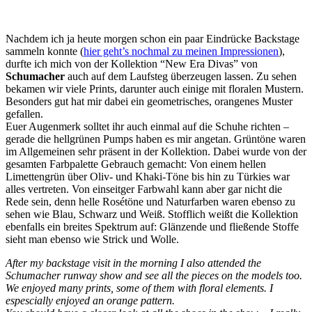
Nachdem ich ja heute morgen schon ein paar Eindrücke Backstage
sammeln konnte (
hier geht’s nochmal zu meinen Impressionen
),
durfte ich mich von der Kollektion “New Era Divas” von
Schumacher
auch auf dem Laufsteg überzeugen lassen. Zu sehen
bekamen wir viele Prints, darunter auch einige mit floralen Mustern.
Besonders gut hat mir dabei ein geometrisches, orangenes Muster
gefallen.
Euer Augenmerk solltet ihr auch einmal auf die Schuhe richten –
gerade die hellgrünen Pumps haben es mir angetan. Grüntöne waren
im Allgemeinen sehr präsent in der Kollektion. Dabei wurde von der
gesamten Farbpalette Gebrauch gemacht: Von einem hellen
Limettengrün über Oliv- und Khaki-Töne bis hin zu Türkies war
alles vertreten. Von einseitger Farbwahl kann aber gar nicht die
Rede sein, denn helle Rosétöne und Naturfarben waren ebenso zu
sehen wie Blau, Schwarz und Weiß. Stofflich weißt die Kollektion
ebenfalls ein breites Spektrum auf: Glänzende und fließende Stoffe
sieht man ebenso wie Strick und Wolle.
After my backstage visit in the morning I also attended the
Schumacher runway show and see all the pieces on the models too.
We enjoyed many prints, some of them with floral elements. I
espescially enjoyed an orange pattern.