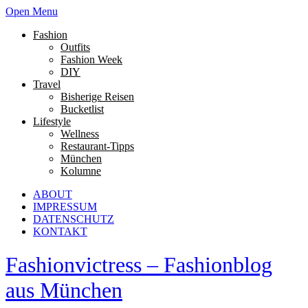
Open Menu
Fashion
Outfits
Fashion Week
DIY
Travel
Bisherige Reisen
Bucketlist
Lifestyle
Wellness
Restaurant-Tipps
München
Kolumne
ABOUT
IMPRESSUM
DATENSCHUTZ
KONTAKT
Fashionvictress – Fashionblog
aus München