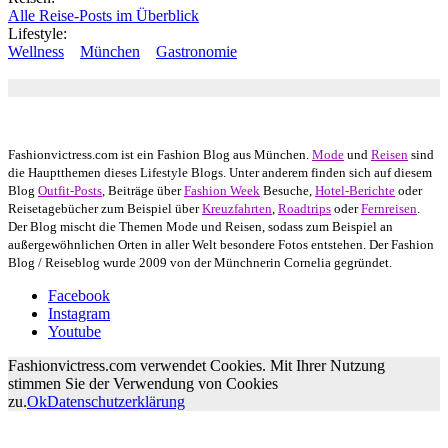
Alle Reise-Posts im Überblick
Lifestyle:
Wellness
München
Gastronomie
Autor: Conny Schuhbauer Google+:
google
Google+
Fashionvictress.com ist ein Fashion Blog aus München.
Mode
und
Reisen
sind
die Hauptthemen dieses Lifestyle Blogs. Unter anderem finden sich auf diesem
Blog
Outfit-Posts
, Beiträge über
Fashion Week
Besuche,
Hotel-Berichte
oder
Reisetagebücher zum Beispiel über
Kreuzfahrten
,
Roadtrips
oder
Fernreisen
.
Der Blog mischt die Themen Mode und Reisen, sodass zum Beispiel an
außergewöhnlichen Orten in aller Welt besondere Fotos entstehen. Der Fashion
Blog / Reiseblog wurde 2009 von der Münchnerin Cornelia gegründet.
Facebook
Instagram
Youtube
Fashionvictress.com verwendet Cookies. Mit Ihrer Nutzung
stimmen Sie der Verwendung von Cookies
zu.
Ok
Datenschutzerklärung