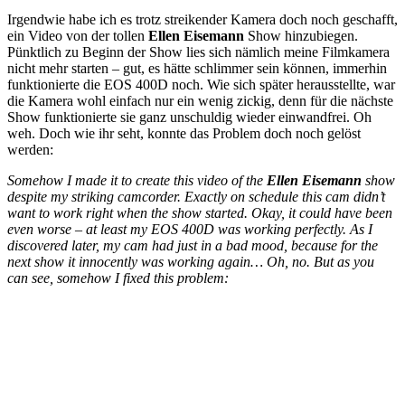
Irgendwie habe ich es trotz streikender Kamera doch noch geschafft,
ein Video von der tollen
Ellen Eisemann
Show hinzubiegen.
Pünktlich zu Beginn der Show lies sich nämlich meine Filmkamera
nicht mehr starten – gut, es hätte schlimmer sein können, immerhin
funktionierte die EOS 400D noch. Wie sich später herausstellte, war
die Kamera wohl einfach nur ein wenig zickig, denn für die nächste
Show funktionierte sie ganz unschuldig wieder einwandfrei. Oh
weh. Doch wie ihr seht, konnte das Problem doch noch gelöst
werden:
Somehow I made it to create this video of the
Ellen Eisemann
show
despite my striking camcorder. Exactly on schedule this cam didn’t
want to work right when the show started. Okay, it could have been
even worse – at least my EOS 400D was working perfectly. As I
discovered later, my cam had just in a bad mood, because for the
next show it innocently was working again… Oh, no. But as you
can see, somehow I fixed this problem: