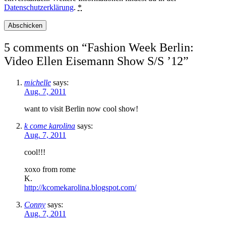
Datenschutzerklärung
.
*
5 comments on “
Fashion Week Berlin:
Video Ellen Eisemann Show S/S ’12
”
michelle
says:
Aug. 7, 2011
want to visit Berlin now cool show!
k come karolina
says:
Aug. 7, 2011
cool!!!
xoxo from rome
K.
http://kcomekarolina.blogspot.com/
Conny
says:
Aug. 7, 2011