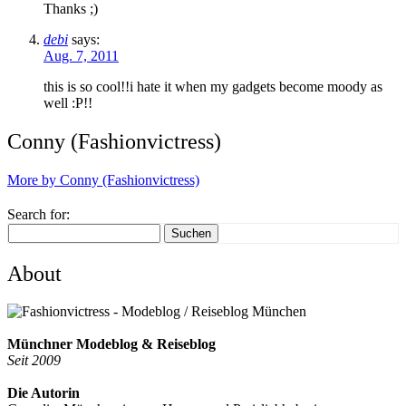
Thanks ;)
debi
says:
Aug. 7, 2011
this is so cool!!i hate it when my gadgets become moody as
well :P!!
Conny (Fashionvictress)
More by Conny (Fashionvictress)
Search for:
Suchen
About
Münchner Modeblog & Reiseblog
Seit 2009
Die Autorin