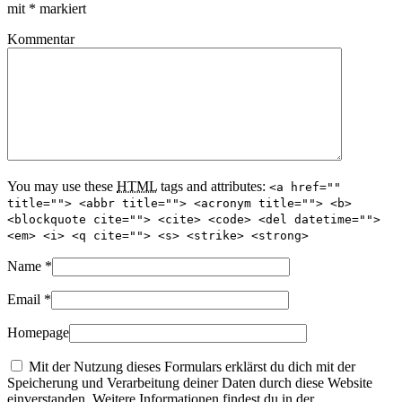
mit
*
markiert
Kommentar
You may use these
HTML
tags and attributes:
<a href=""
title=""> <abbr title=""> <acronym title=""> <b>
<blockquote cite=""> <cite> <code> <del datetime="">
<em> <i> <q cite=""> <s> <strike> <strong>
Name
*
Email
*
Homepage
Mit der Nutzung dieses Formulars erklärst du dich mit der
Speicherung und Verarbeitung deiner Daten durch diese Website
einverstanden. Weitere Informationen findest du in der