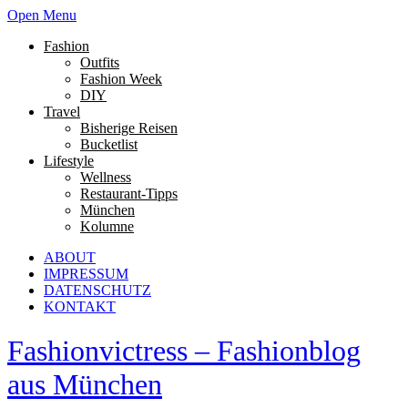
Open Menu
Fashion
Outfits
Fashion Week
DIY
Travel
Bisherige Reisen
Bucketlist
Lifestyle
Wellness
Restaurant-Tipps
München
Kolumne
ABOUT
IMPRESSUM
DATENSCHUTZ
KONTAKT
Fashionvictress – Fashionblog
aus München