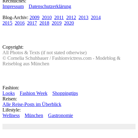
Rechtliches:
Impressum
Datenschutzerklärung
Blog-Archiv:
2009
2010
2011
2012
2013
2014
2015
2016
2017
2018
2019
2020
Copyright:
All Photos & Texts (if not stated otherwise)
© Cornelia Schuhbauer / Fashionvictress.com - Modeblog &
Reiseblog aus München
Fashion:
Looks
Fashion Week
Shoppingtips
Reisen:
Alle Reise-Posts im Überblick
Lifestyle:
Wellness
München
Gastronomie
Autor: Conny Schuhbauer Google+:
google
Google+