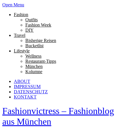
Open Menu
Fashion
Outfits
Fashion Week
DIY
Travel
Bisherige Reisen
Bucketlist
Lifestyle
Wellness
Restaurant-Tipps
München
Kolumne
ABOUT
IMPRESSUM
DATENSCHUTZ
KONTAKT
Fashionvictress – Fashionblog
aus München