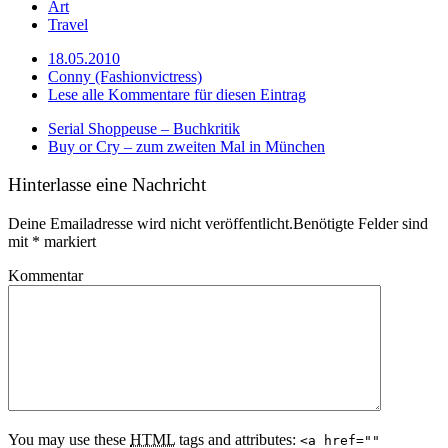
Art
Travel
18.05.2010
Conny (Fashionvictress)
Lese alle Kommentare für diesen Eintrag
Serial Shoppeuse – Buchkritik
Buy or Cry – zum zweiten Mal in München
Hinterlasse eine Nachricht
Deine Emailadresse wird nicht veröffentlicht.Benötigte Felder sind
mit
*
markiert
Kommentar
You may use these
HTML
tags and attributes:
<a href=""