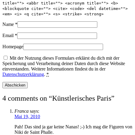
title=""> <abbr title=""> <acronym title=""> <b>
<blockquote cite=""> <cite> <code> <del datetime="">
<em> <i> <q cite=""> <s> <strike> <strong>
Name
*
Email
*
Homepage
Mit der Nutzung dieses Formulars erklärst du dich mit der
Speicherung und Verarbeitung deiner Daten durch diese Website
einverstanden. Weitere Informationen findest du in der
Datenschutzerklärung
.
*
4 comments on “
Künstlerisches Paris
”
Franca
says:
Mai 19, 2010
Pah! Das sind ja gar keine Nanas! ;-) Ich mag die Figuren von
Niki de Saint Phalle.