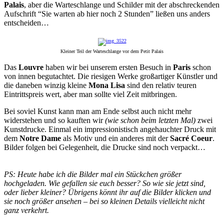
Palais
, aber die Warteschlange und Schilder mit der abschreckenden
Aufschrift “Sie warten ab hier noch 2 Stunden” ließen uns anders
entscheiden…
Kleiner Teil der Warteschlange vor dem Petit Palais
Das
Louvre
haben wir bei unserem ersten Besuch in
Paris
schon
von innen begutachtet. Die riesigen Werke großartiger Künstler und
die daneben winzig kleine
Mona Lisa
sind den relativ teuren
Eintrittspreis wert, aber man sollte viel Zeit mitbringen.
Bei soviel Kunst kann man am Ende selbst auch nicht mehr
widerstehen und so kauften wir
(wie schon beim letzten Mal)
zwei
Kunstdrucke. Einmal ein impressionistisch angehauchter Druck mit
dem
Notre Dame
als Motiv und ein anderes mit der
Sacré Coeur
.
Bilder folgen bei Gelegenheit, die Drucke sind noch verpackt…
PS: Heute habe ich die Bilder mal ein Stückchen größer
hochgeladen. Wie gefallen sie euch besser? So wie sie jetzt sind,
oder lieber kleiner? Übrigens könnt ihr auf die Bilder klicken und
sie noch größer ansehen – bei so kleinen Details vielleicht nicht
ganz verkehrt.