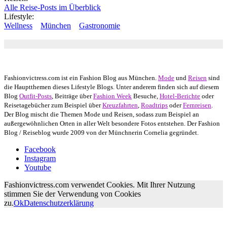
Alle Reise-Posts im Überblick
Lifestyle:
Wellness
München
Gastronomie
Autor: Conny Schuhbauer Google+:
google
Google+
Fashionvictress.com ist ein Fashion Blog aus München.
Mode
und
Reisen
sind
die Hauptthemen dieses Lifestyle Blogs. Unter anderem finden sich auf diesem
Blog
Outfit-Posts
, Beiträge über
Fashion Week
Besuche,
Hotel-Berichte
oder
Reisetagebücher zum Beispiel über
Kreuzfahrten
,
Roadtrips
oder
Fernreisen
.
Der Blog mischt die Themen Mode und Reisen, sodass zum Beispiel an
außergewöhnlichen Orten in aller Welt besondere Fotos entstehen. Der Fashion
Blog / Reiseblog wurde 2009 von der Münchnerin Cornelia gegründet.
Facebook
Instagram
Youtube
Fashionvictress.com verwendet Cookies. Mit Ihrer Nutzung
stimmen Sie der Verwendung von Cookies
zu.
Ok
Datenschutzerklärung