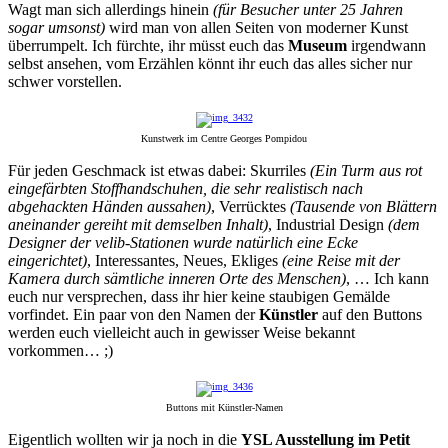
Wagt man sich allerdings hinein
(für Besucher unter 25 Jahren
sogar umsonst)
wird man von allen Seiten von moderner Kunst
überrumpelt. Ich fürchte, ihr müsst euch das
Museum
irgendwann
selbst ansehen, vom Erzählen könnt ihr euch das alles sicher nur
schwer vorstellen.
Kunstwerk im Centre Georges Pompidou
Für jeden Geschmack ist etwas dabei: Skurriles
(Ein Turm aus rot
eingefärbten Stoffhandschuhen, die sehr realistisch nach
abgehackten Händen aussahen)
, Verrücktes
(Tausende von Blättern
aneinander gereiht mit demselben Inhalt)
, Industrial Design
(dem
Designer der velib-Stationen wurde natürlich eine Ecke
eingerichtet)
, Interessantes, Neues, Ekliges
(eine Reise mit der
Kamera durch sämtliche inneren Orte des Menschen)
, … Ich kann
euch nur versprechen, dass ihr hier keine staubigen Gemälde
vorfindet. Ein paar von den Namen der
Künstler
auf den Buttons
werden euch vielleicht auch in gewisser Weise bekannt
vorkommen… ;)
Buttons mit Künstler-Namen
Eigentlich wollten wir ja noch in die
YSL Ausstellung im Petit