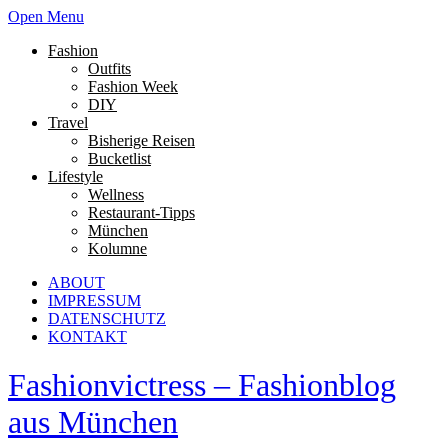
Open Menu
Fashion
Outfits
Fashion Week
DIY
Travel
Bisherige Reisen
Bucketlist
Lifestyle
Wellness
Restaurant-Tipps
München
Kolumne
ABOUT
IMPRESSUM
DATENSCHUTZ
KONTAKT
Fashionvictress – Fashionblog
aus München