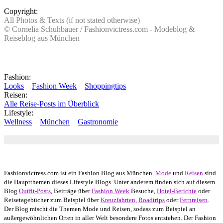
Copyright:
All Photos & Texts (if not stated otherwise)
© Cornelia Schuhbauer / Fashionvictress.com - Modeblog &
Reiseblog aus München
Fashion:
Looks
Fashion Week
Shoppingtips
Reisen:
Alle Reise-Posts im Überblick
Lifestyle:
Wellness
München
Gastronomie
Autor: Conny Schuhbauer Google+:
google
Google+
Fashionvictress.com ist ein Fashion Blog aus München.
Mode
und
Reisen
sind
die Hauptthemen dieses Lifestyle Blogs. Unter anderem finden sich auf diesem
Blog
Outfit-Posts
, Beiträge über
Fashion Week
Besuche,
Hotel-Berichte
oder
Reisetagebücher zum Beispiel über
Kreuzfahrten
,
Roadtrips
oder
Fernreisen
.
Der Blog mischt die Themen Mode und Reisen, sodass zum Beispiel an
außergewöhnlichen Orten in aller Welt besondere Fotos entstehen. Der Fashion