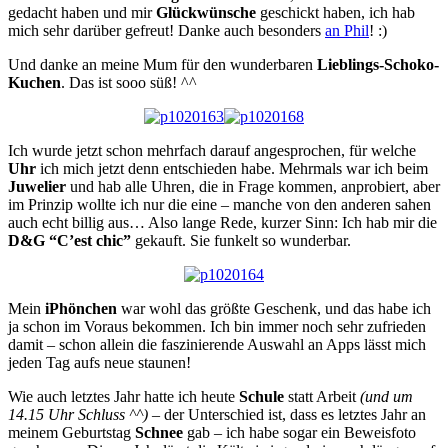
gedacht haben und mir
Glückwünsche
geschickt haben, ich hab
mich sehr darüber gefreut! Danke auch besonders
an Phil
! :)
Und danke an meine Mum für den wunderbaren
Lieblings-Schoko-
Kuchen
. Das ist sooo süß! ^^
Ich wurde jetzt schon mehrfach darauf angesprochen, für welche
Uhr
ich mich jetzt denn entschieden habe. Mehrmals war ich beim
Juwelier
und hab alle Uhren, die in Frage kommen, anprobiert, aber
im Prinzip wollte ich nur die eine – manche von den anderen sahen
auch echt billig aus… Also lange Rede, kurzer Sinn: Ich hab mir die
D&G “C’est chic”
gekauft. Sie funkelt so wunderbar.
Mein
iPhönchen
war wohl das größte Geschenk, und das habe ich
ja schon im Voraus bekommen. Ich bin immer noch sehr zufrieden
damit – schon allein die faszinierende Auswahl an Apps lässt mich
jeden Tag aufs neue staunen!
Wie auch letztes Jahr hatte ich heute
Schule
statt Arbeit
(und um
14.15 Uhr Schluss ^^)
– der Unterschied ist, dass es letztes Jahr an
meinem Geburtstag
Schnee
gab – ich habe sogar ein Beweisfoto