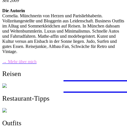
Seit 2009
Die Autorin
Cornelia. Münchnerin von Herzen und Parisliebhaberin.
Vollzeitangestellte und Bloggerin aus Leidenschaft. Business Outfits
im Alltag und Sommerkleidchen auf Reisen. In München dahoam
und Weltenbummlerin. Luxus und Minimalismus. Schnelle Autos
und Fahrradfahren. Mathe-affin und modebegeistert. Kunst und
Kultur versus am Eisbach in der Sonne liegen. Judo, Surfen und
gutes Essen. Reisejunkie, Altbau-Fan, Schwäche für Retro und
Vintage.
→ Mehr über mich
JAPAN
PROVE
FERNW
Reisen
FUERT
MARRA
Restaurant-Tipps
Outfits