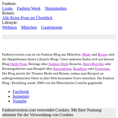
Fashion:
Looks
Fashion Week
Shoppingtips
Reisen:
Alle Reise-Posts im Überblick
Lifestyle:
Wellness
München
Gastronomie
Autor: Conny Schuhbauer Google+:
google
Google+
Fashionvictress.com ist ein Fashion Blog aus München.
Mode
und
Reisen
sind
die Hauptthemen dieses Lifestyle Blogs. Unter anderem finden sich auf diesem
Blog
Outfit-Posts
, Beiträge über
Fashion Week
Besuche,
Hotel-Berichte
oder
Reisetagebücher zum Beispiel über
Kreuzfahrten
,
Roadtrips
oder
Fernreisen
.
Der Blog mischt die Themen Mode und Reisen, sodass zum Beispiel an
außergewöhnlichen Orten in aller Welt besondere Fotos entstehen. Der Fashion
Blog / Reiseblog wurde 2009 von der Münchnerin Cornelia gegründet.
Facebook
Instagram
Youtube
Fashionvictress.com verwendet Cookies. Mit Ihrer Nutzung
stimmen Sie der Verwendung von Cookies