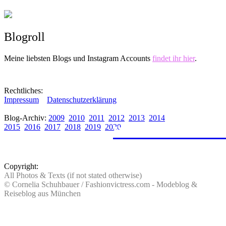
Blogroll
Meine liebsten Blogs und Instagram Accounts
findet ihr hier
.
Rechtliches:
Impressum
Datenschutzerklärung
Blog-Archiv:
2009
2010
2011
2012
2013
2014
2015
2016
2017
2018
2019
2020
mit dem Zug von 
Wandern, Surfen,
Sightseeing, Hotel
ein Roadtrip durc
> zu allen Reisebe
Copyright:
All Photos & Texts (if not stated otherwise)
© Cornelia Schuhbauer / Fashionvictress.com - Modeblog &
Reiseblog aus München