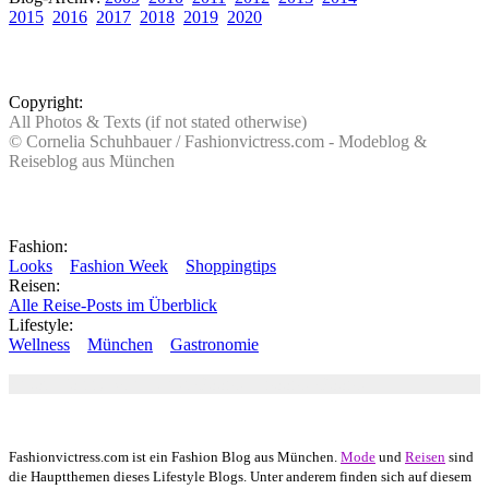
2015
2016
2017
2018
2019
2020
Copyright:
All Photos & Texts (if not stated otherwise)
© Cornelia Schuhbauer / Fashionvictress.com - Modeblog &
Reiseblog aus München
Fashion:
Looks
Fashion Week
Shoppingtips
Reisen:
Alle Reise-Posts im Überblick
Lifestyle:
Wellness
München
Gastronomie
Autor: Conny Schuhbauer Google+:
google
Google+
Fashionvictress.com ist ein Fashion Blog aus München.
Mode
und
Reisen
sind
die Hauptthemen dieses Lifestyle Blogs. Unter anderem finden sich auf diesem