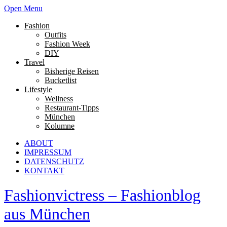
Open Menu
Fashion
Outfits
Fashion Week
DIY
Travel
Bisherige Reisen
Bucketlist
Lifestyle
Wellness
Restaurant-Tipps
München
Kolumne
ABOUT
IMPRESSUM
DATENSCHUTZ
KONTAKT
Fashionvictress – Fashionblog
aus München