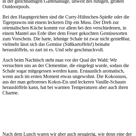
in der gleichnamigen Gartenanlage, unweit des ruhigen, großen
Outdoorpools.
Bei den Hauptgerichten sind die Curry-Hühnchen-Spieße oder die
Tigerprawns mit einem leckeren Dip ein Muss. Der Dreh zur
orientalischen Küche kommt vor allem bei den verschiedenen, in
einem Mantel aus Erde über dem Feuer gekochten Gemüsesorten
zum Vorschein. Die harte, lehmige Schale ist zwar nicht genießbar,
vielmehr lässt sich das Gemüse (Süßkartoffeln!) beinahe
herauslöffeln, so zart ist es. Und sehr geschmackvoll.
Auch beim Nachtisch steht man vor der Qual der Wahl: Wir
versuchten uns an der Clementine, die eingelegt wurde, sodass die
Schale sogar mitgegessen werden kann. Erstaunlich aromatisch,
wenn auch im ersten Moment etwas ungewohnt. Die Kokosnuss,
aus der man gefrorenes Kokos-Eis und leckeren Vanille-Schaum
herauslöffeln kann, hat bei warmen Temperaturen aber auch ihren
Charme.
Nach dem Lunch waren wir aber auch neugierig, wie denn eine der