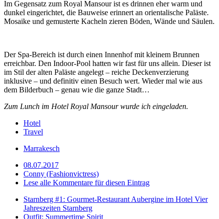
Im Gegensatz zum Royal Mansour ist es drinnen eher warm und
dunkel eingerichtet, die Bauweise erinnert an orientalische Paläste.
Mosaike und gemusterte Kacheln zieren Böden, Wände und Säulen.
Der Spa-Bereich ist durch einen Innenhof mit kleinem Brunnen
erreichbar. Den Indoor-Pool hatten wir fast für uns allein. Dieser ist
im Stil der alten Paläste angelegt – reiche Deckenverzierung
inklusive – und definitiv einen Besuch wert. Wieder mal wie aus
dem Bilderbuch – genau wie die ganze Stadt…
Zum Lunch im Hotel Royal Mansour wurde ich eingeladen.
Hotel
Travel
Marrakesch
08.07.2017
Conny (Fashionvictress)
Lese alle Kommentare für diesen Eintrag
Starnberg #1: Gourmet-Restaurant Aubergine im Hotel Vier
Jahreszeiten Starnberg
Outfit: Summertime Spirit