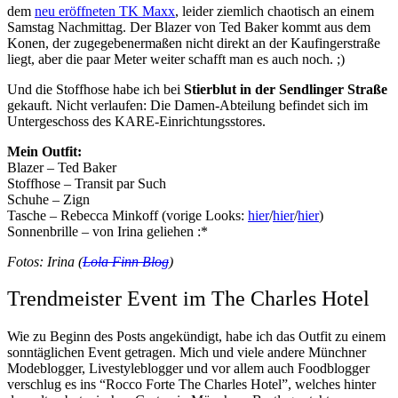
dem
neu eröffneten TK Maxx
, leider ziemlich chaotisch an einem
Samstag Nachmittag. Der Blazer von Ted Baker kommt aus dem
Konen, der zugegebenermaßen nicht direkt an der Kaufingerstraße
liegt, aber die paar Meter weiter schafft man es auch noch. ;)
Und die Stoffhose habe ich bei
Stierblut in der Sendlinger Straße
gekauft. Nicht verlaufen: Die Damen-Abteilung befindet sich im
Untergeschoss des KARE-Einrichtungsstores.
Mein Outfit:
Blazer – Ted Baker
Stoffhose – Transit par Such
Schuhe – Zign
Tasche – Rebecca Minkoff (vorige Looks:
hier
/
hier
/
hier
)
Sonnenbrille – von Irina geliehen :*
Fotos: Irina (
Lola Finn Blog
)
Trendmeister Event im The Charles Hotel
Wie zu Beginn des Posts angekündigt, habe ich das Outfit zu einem
sonntäglichen Event getragen. Mich und viele andere Münchner
Modeblogger, Livestyleblogger und vor allem auch Foodblogger
verschlug es ins “Rocco Forte The Charles Hotel”, welches hinter