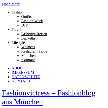
Open Menu
Fashion
Outfits
Fashion Week
DIY
Travel
Bisherige Reisen
Bucketlist
Lifestyle
Wellness
Restaurant-Tipps
München
Kolumne
ABOUT
IMPRESSUM
DATENSCHUTZ
KONTAKT
Fashionvictress – Fashionblog
aus München