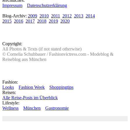
Rechtliches:
Impressum
Datenschutzerklärung
Blog-Archiv:
2009
2010
2011
2012
2013
2014
2015
2016
2017
2018
2019
2020
Copyright:
All Photos & Texts (if not stated otherwise)
© Cornelia Schuhbauer / Fashionvictress.com - Modeblog &
Reiseblog aus München
Fashion:
Looks
Fashion Week
Shoppingtips
Reisen:
Alle Reise-Posts im Überblick
Lifestyle:
Wellness
München
Gastronomie
Autor: Conny Schuhbauer Google+:
google
Google+