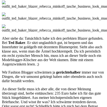
Aber siehe da: Tatsächlich habe ich den perfekten Blazer gefunden.
Bei
Ted Baker
. Er sitzt unglaublich gut, ist bequem und das
Innenfutter ist goldgelb mit dezentem Blumenprint. Sieht also auch
klasse aus, wenn man die Ärmel hochkrempelt. Da ich persönlich
ein recht zynischer Mensch bin, muss ich an dieser Stelle noch ein
Modeblogger-Klischee aus der Welt räumen. Bitte mit einem
Augenzwinkern lesen. ;)
Wir Fashion Blogger schwärmen ja
gerüchtehalber
immer nur von
Dingen, die wir umsonst gekriegt haben oder obendrein auch noch
dafür bezahlt werden.
An dieser Stelle muss ich aber alle, die von dieser Meinung
überzeugt sind, herbe enttäuschen: 235 Euro habe ich für das gute
Stück hingeblättert. Aus meiner höchstpersönlichen eigenen
Brieftasche. Und wisst ihr was? Ich schwärme trotzdem davon.
Oder sogar erst recht! Schließlich hätte ich mich bei dem Betrag