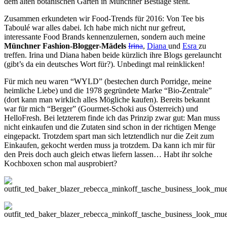
dem alten botanischen Garten in Münchner Bestlage steht.
Zusammen erkundeten wir Food-Trends für 2016: Von Tee bis
Taboulé war alles dabei. Ich habe mich nicht nur gefreut,
interessante Food Brands kennenzulernen, sondern auch meine
Münchner Fashion-Blogger-Mädels
Irina
,
Diana
und
Esra
zu
treffen. Irina und Diana haben beide kürzlich ihre Blogs gerelauncht
(gibt’s da ein deutsches Wort für?). Unbedingt mal reinklicken!
Für mich neu waren “WYLD” (bestechen durch Porridge, meine
heimliche Liebe) und die 1978 gegründete Marke “Bio-Zentrale”
(dort kann man wirklich alles Mögliche kaufen). Bereits bekannt
war für mich “Berger” (Gourmet-Schoki aus Österreich) und
HelloFresh. Bei letzterem finde ich das Prinzip zwar gut: Man muss
nicht einkaufen und die Zutaten sind schon in der richtigen Menge
eingepackt. Trotzdem spart man sich letztendlich nur die Zeit zum
Einkaufen, gekocht werden muss ja trotzdem. Da kann ich mir für
den Preis doch auch gleich etwas liefern lassen… Habt ihr solche
Kochboxen schon mal ausprobiert?