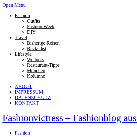
Open Menu
Fashion
Outfits
Fashion Week
DIY
Travel
Bisherige Reisen
Bucketlist
Lifestyle
Wellness
Restaurant-Tipps
München
Kolumne
ABOUT
IMPRESSUM
DATENSCHUTZ
KONTAKT
Fashionvictress – Fashionblog a
Fashion