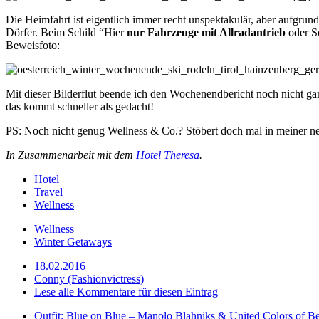
Die Heimfahrt ist eigentlich immer recht unspektakulär, aber aufgru
Dörfer. Beim Schild “Hier
nur Fahrzeuge mit Allradantrieb
oder Sc
Beweisfoto:
Mit dieser Bilderflut beende ich den Wochenendbericht noch nicht g
das kommt schneller als gedacht!
PS: Noch nicht genug Wellness & Co.? Stöbert doch mal in meiner 
In Zusammenarbeit mit dem
Hotel Theresa
.
Hotel
Travel
Wellness
Wellness
Winter Getaways
18.02.2016
Conny (Fashionvictress)
Lese alle Kommentare für diesen Eintrag
Outfit: Blue on Blue – Manolo Blahniks & United Colors of Be