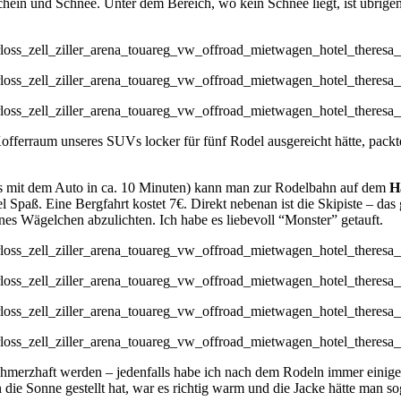
hein und Schnee. Unter dem Bereich, wo kein Schnee liegt, ist übrige
offerraum unseres SUVs locker für fünf Rodel ausgereicht hätte, packten
s mit dem Auto in ca. 10 Minuten) kann man zur Rodelbahn auf dem
H
el Spaß. Eine Bergfahrt kostet 7€. Direkt nebenan ist die Skipiste – da
ines Wägelchen abzulichten. Ich habe es liebevoll “Monster” getauft.
schmerzhaft werden – jedenfalls habe ich nach dem Rodeln immer einig
n die Sonne gestellt hat, war es richtig warm und die Jacke hätte man 