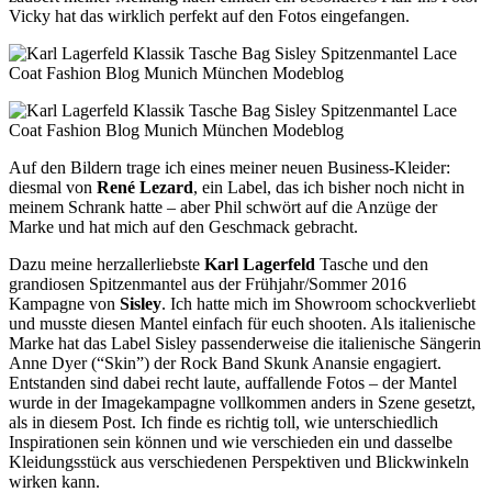
Vicky hat das wirklich perfekt auf den Fotos eingefangen.
Auf den Bildern trage ich eines meiner neuen Business-Kleider:
diesmal von
René Lezard
, ein Label, das ich bisher noch nicht in
meinem Schrank hatte – aber Phil schwört auf die Anzüge der
Marke und hat mich auf den Geschmack gebracht.
Dazu meine herzallerliebste
Karl Lagerfeld
Tasche und den
grandiosen Spitzenmantel aus der Frühjahr/Sommer 2016
Kampagne von
Sisley
. Ich hatte mich im Showroom schockverliebt
und musste diesen Mantel einfach für euch shooten. Als italienische
Marke hat das Label Sisley passenderweise die italienische Sängerin
Anne Dyer (“Skin”) der Rock Band Skunk Anansie engagiert.
Entstanden sind dabei recht laute, auffallende Fotos – der Mantel
wurde in der Imagekampagne vollkommen anders in Szene gesetzt,
als in diesem Post. Ich finde es richtig toll, wie unterschiedlich
Inspirationen sein können und wie verschieden ein und dasselbe
Kleidungsstück aus verschiedenen Perspektiven und Blickwinkeln
wirken kann.