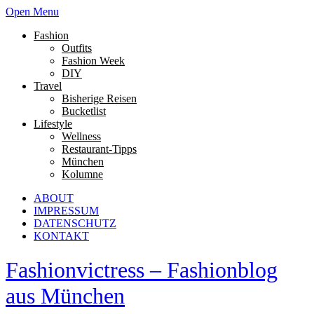
Open Menu
Fashion
Outfits
Fashion Week
DIY
Travel
Bisherige Reisen
Bucketlist
Lifestyle
Wellness
Restaurant-Tipps
München
Kolumne
ABOUT
IMPRESSUM
DATENSCHUTZ
KONTAKT
Fashionvictress – Fashionblog
aus München