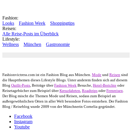
Fashion:
Looks
Fashion Week
Shoppingtips
Reisen:
Alle Reise-Posts im Überblick
Lifestyle:
Wellness
München
Gastronomie
Autor: Conny Schuhbauer Google+:
google
Google+
Fashionvictress.com ist ein Fashion Blog aus München.
Mode
und
Reisen
sind
die Hauptthemen dieses Lifestyle Blogs. Unter anderem finden sich auf diesem
Blog
Outfit-Posts
, Beiträge über
Fashion Week
Besuche,
Hotel-Berichte
oder
Reisetagebücher zum Beispiel über
Kreuzfahrten
,
Roadtrips
oder
Fernreisen
.
Der Blog mischt die Themen Mode und Reisen, sodass zum Beispiel an
außergewöhnlichen Orten in aller Welt besondere Fotos entstehen. Der Fashion
Blog / Reiseblog wurde 2009 von der Münchnerin Cornelia gegründet.
Facebook
Instagram
Youtube