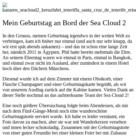
Mein Geburtstag an Bord der Sea Cloud 2
In den Genuss, meinen Geburtstag irgendwo in der weiten Welt zu
verbringen, kam ich bisher nur einmal (und auch nur sehr knapp, da
wir erst spät abends ankamen) – und das ist schon eine lange Zeit
her, nämlich 2011 in Ägypten. Phil hatte bereits mehrmals die Ehre.
An seinem Ehrentag waren wir einmal in Paris, einmal in Bangkok,
und einmal zwar nicht im Ausland, aber zumindest in einem Hotel
hoch über den Dächern Münchens.
Diesmal wurde ich auf dem Zimmer mit einem Obstkorb, einer
Flasche Champagner und einer Geburtstagskarte begrüßt, als wir
von unserem Ausflug zurück auf die Kabine kamen. Vielen Dank an
dieser Stelle nochmal an das aufmerksame Team der Sea Cloud 2!
Eine noch größere Überraschung folgte beim Abendessen, als mir
nach dem Fünf-Gänge-Menü noch eine wunderschöne
Geburtstagstorte serviert wurde. Ich habe es leider versäumt, ein
Foto davon zu machen, aber sie war mit Wunderkerzen versehen
und innen lecker schokoladig. Zusammen mit der Geburtstagstorte
von einer guten Freundin bei einer kleinen Feier bei mir Zuhause