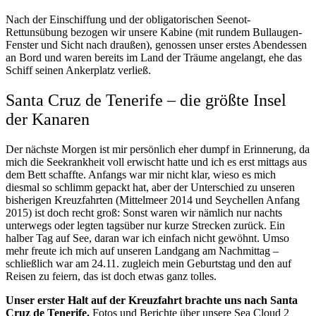
Nach der Einschiffung und der obligatorischen Seenot-
Rettunsübung bezogen wir unsere Kabine (mit rundem Bullaugen-
Fenster und Sicht nach draußen), genossen unser erstes Abendessen
an Bord und waren bereits im Land der Träume angelangt, ehe das
Schiff seinen Ankerplatz verließ.
Santa Cruz de Tenerife – die größte Insel
der Kanaren
Der nächste Morgen ist mir persönlich eher dumpf in Erinnerung, da
mich die Seekrankheit voll erwischt hatte und ich es erst mittags aus
dem Bett schaffte. Anfangs war mir nicht klar, wieso es mich
diesmal so schlimm gepackt hat, aber der Unterschied zu unseren
bisherigen Kreuzfahrten (Mittelmeer 2014 und Seychellen Anfang
2015) ist doch recht groß: Sonst waren wir nämlich nur nachts
unterwegs oder legten tagsüber nur kurze Strecken zurück. Ein
halber Tag auf See, daran war ich einfach nicht gewöhnt. Umso
mehr freute ich mich auf unseren Landgang am Nachmittag –
schließlich war am 24.11. zugleich mein Geburtstag und den auf
Reisen zu feiern, das ist doch etwas ganz tolles.
Unser erster Halt auf der Kreuzfahrt brachte uns nach Santa
Cruz de Tenerife.
Fotos und Berichte über unsere Sea Cloud 2