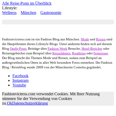
Alle Reise-Posts im Überblick
Lifestyle:
Wellness
München
Gastronomie
Autor: Conny Schuhbauer Google+:
google
Google+
Fashionvictress.com ist ein Fashion Blog aus München.
Mode
und
Reisen
sind
die Hauptthemen dieses Lifestyle Blogs. Unter anderem finden sich auf diesem
Blog
Outfit-Posts
, Beiträge über
Fashion Week
Besuche,
Hotel-Berichte
oder
Reisetagebücher zum Beispiel über
Kreuzfahrten
,
Roadtrips
oder
Fernreisen
.
Der Blog mischt die Themen Mode und Reisen, sodass zum Beispiel an
außergewöhnlichen Orten in aller Welt besondere Fotos entstehen. Der Fashion
Blog / Reiseblog wurde 2009 von der Münchnerin Cornelia gegründet.
Facebook
Instagram
Youtube
Fashionvictress.com verwendet Cookies. Mit Ihrer Nutzung
stimmen Sie der Verwendung von Cookies
zu.
Ok
Datenschutzerklärung