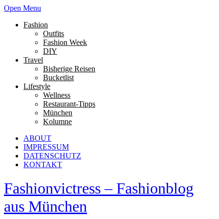
Open Menu
Fashion
Outfits
Fashion Week
DIY
Travel
Bisherige Reisen
Bucketlist
Lifestyle
Wellness
Restaurant-Tipps
München
Kolumne
ABOUT
IMPRESSUM
DATENSCHUTZ
KONTAKT
Fashionvictress – Fashionblog
aus München