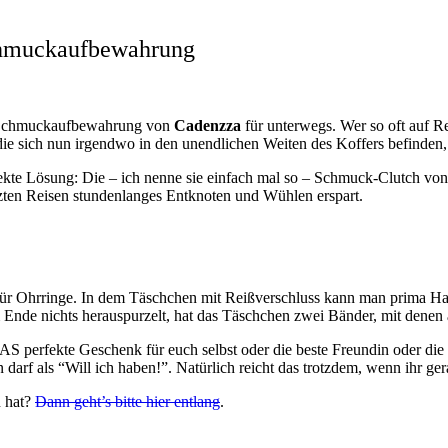
chmuckaufbewahrung
te Schmuckaufbewahrung von
Cadenzza
für unterwegs. Wer so oft auf Re
ie sich nun irgendwo in den unendlichen Weiten des Koffers befinden
erfekte Lösung: Die – ich nenne sie einfach mal so – Schmuck-Clutch von
etzten Reisen stundenlanges Entknoten und Wühlen erspart.
s für Ohrringe. In dem Täschchen mit Reißverschluss kann man prima 
Ende nichts herauspurzelt, hat das Täschchen zwei Bänder, mit denen a
DAS perfekte Geschenk für euch selbst oder die beste Freundin oder di
 darf als “Will ich haben!”. Natürlich reicht das trotzdem, wenn ihr 
n hat?
Dann geht’s bitte hier entlang
.