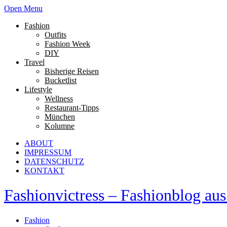
Open Menu
Fashion
Outfits
Fashion Week
DIY
Travel
Bisherige Reisen
Bucketlist
Lifestyle
Wellness
Restaurant-Tipps
München
Kolumne
ABOUT
IMPRESSUM
DATENSCHUTZ
KONTAKT
Fashionvictress – Fashionblog a
Fashion