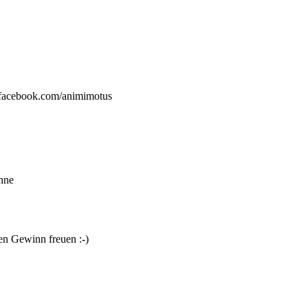
d facebook.com/animimotus
onne
den Gewinn freuen :-)