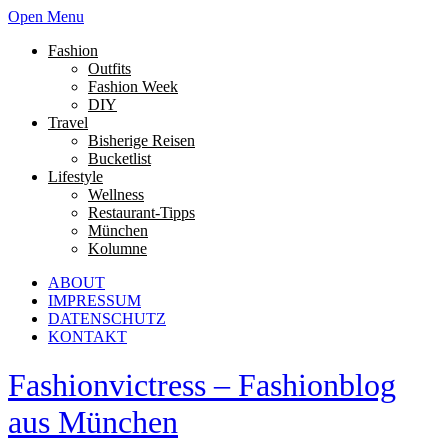
Open Menu
Fashion
Outfits
Fashion Week
DIY
Travel
Bisherige Reisen
Bucketlist
Lifestyle
Wellness
Restaurant-Tipps
München
Kolumne
ABOUT
IMPRESSUM
DATENSCHUTZ
KONTAKT
Fashionvictress – Fashionblog
aus München