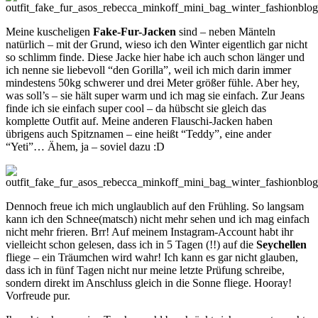
Meine kuscheligen
Fake-Fur-Jacken
sind – neben Mänteln
natürlich – mit der Grund, wieso ich den Winter eigentlich gar nicht
so schlimm finde. Diese Jacke hier habe ich auch schon länger und
ich nenne sie liebevoll “den Gorilla”, weil ich mich darin immer
mindestens 50kg schwerer und drei Meter größer fühle. Aber hey,
was soll’s – sie hält super warm und ich mag sie einfach. Zur Jeans
finde ich sie einfach super cool – da hübscht sie gleich das
komplette Outfit auf. Meine anderen Flauschi-Jacken haben
übrigens auch Spitznamen – eine heißt “Teddy”, eine ander
“Yeti”… Ähem, ja – soviel dazu :D
Dennoch freue ich mich unglaublich auf den Frühling. So langsam
kann ich den Schnee(matsch) nicht mehr sehen und ich mag einfach
nicht mehr frieren. Brr! Auf meinem Instagram-Account habt ihr
vielleicht schon gelesen, dass ich in 5 Tagen (!!) auf die
Seychellen
fliege – ein Träumchen wird wahr! Ich kann es gar nicht glauben,
dass ich in fünf Tagen nicht nur meine letzte Prüfung schreibe,
sondern direkt im Anschluss gleich in die Sonne fliege. Hooray!
Vorfreude pur.