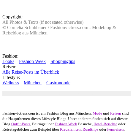
Copyright:
All Photos & Texts (if not stated otherwise)
© Cornelia Schuhbauer / Fashionvictress.com - Modeblog &
Reiseblog aus München
Fashion:
Looks
Fashion Week
Shoppingtips
Reisen:
Alle Reise-Posts im Überblick
Lifestyle:
Wellness
München
Gastronomie
Autor: Conny Schuhbauer Google+:
google
Google+
Fashionvictress.com ist ein Fashion Blog aus München.
Mode
und
Reisen
sind
die Hauptthemen dieses Lifestyle Blogs. Unter anderem finden sich auf diesem
Blog
Outfit-Posts
, Beiträge über
Fashion Week
Besuche,
Hotel-Berichte
oder
Reisetagebücher zum Beispiel über
Kreuzfahrten
,
Roadtrips
oder
Fernreisen
.