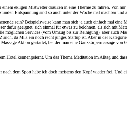
ei einem ekligen Mistwetter draußen in eine Therme zu fahren. Von mir
ar Stunden Entspannung sind so auch unter der Woche mal machbar und 
henende sein? Beispielsweise kann man sich ja auch einfach mal eine
er dafür geeignet, sich einmal für etwas zu belohnen, als sich mit Mate
alle möglichen Services (vom Umzug bis zur Reinigung), aber auch M
rich, da Mila ein noch recht junges Startup ist. Aber in der Kategorie
 Massage Aktion gestartet, bei der man eine Ganzkörpermassage von 60 
einem Hotel kennengelernt. Um das Thema Meditation im Alltag und das
aber nach dem Sport habe ich doch meistens den Kopf wieder frei. Und e