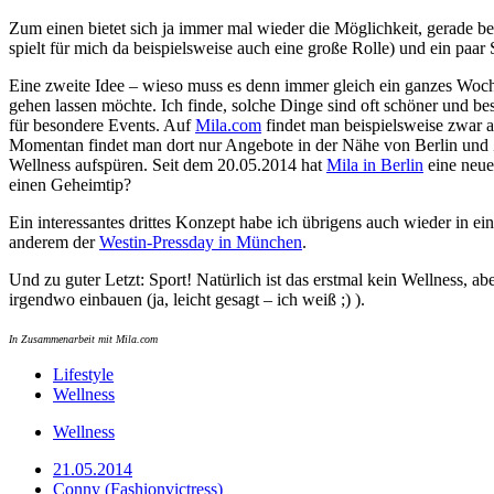
Zum einen bietet sich ja immer mal wieder die Möglichkeit, gerade b
spielt für mich da beispielsweise auch eine große Rolle) und ein pa
Eine zweite Idee – wieso muss es denn immer gleich ein ganzes Woc
gehen lassen möchte. Ich finde, solche Dinge sind oft schöner und bess
für besondere Events. Auf
Mila.com
findet man beispielsweise zwar 
Momentan findet man dort nur Angebote in der Nähe von Berlin und Zü
Wellness aufspüren. Seit dem 20.05.2014 hat
Mila in Berlin
eine neue
einen Geheimtip?
Ein interessantes drittes Konzept habe ich übrigens auch wieder in 
anderem der
Westin-Pressday in München
.
Und zu guter Letzt: Sport! Natürlich ist das erstmal kein Wellness, 
irgendwo einbauen (ja, leicht gesagt – ich weiß ;) ).
In Zusammenarbeit mit Mila.com
Lifestyle
Wellness
Wellness
21.05.2014
Conny (Fashionvictress)