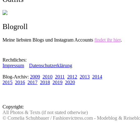
Blogroll
Meine liebsten Blogs und Instagram Accounts
findet ihr hier
.
Rechtliches:
Impressum
Datenschutzerklärung
Blog-Archiv:
2009
2010
2011
2012
2013
2014
2015
2016
2017
2018
2019
2020
Copyright:
All Photos & Texts (if not stated otherwise)
© Cornelia Schuhbauer / Fashionvictress.com - Modeblog & Reiseb