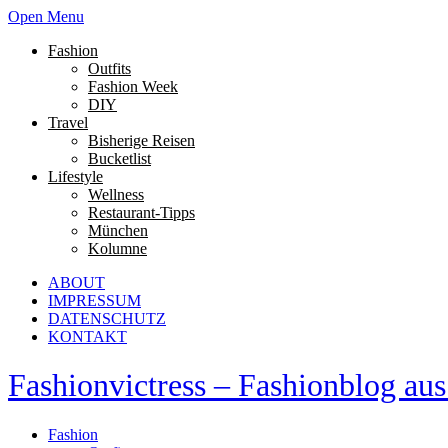
Open Menu
Fashion
Outfits
Fashion Week
DIY
Travel
Bisherige Reisen
Bucketlist
Lifestyle
Wellness
Restaurant-Tipps
München
Kolumne
ABOUT
IMPRESSUM
DATENSCHUTZ
KONTAKT
Fashionvictress – Fashionblog a
Fashion