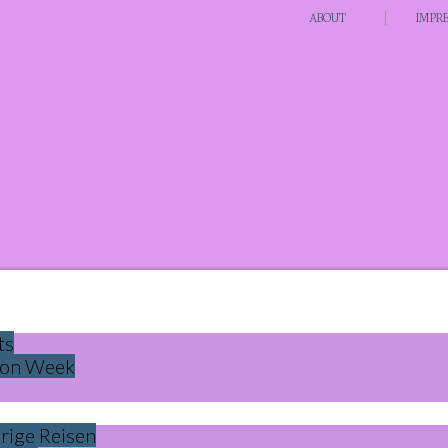
ABOUT
IMPR
ts
ion Week
rige Reisen