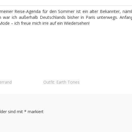
uf meiner Reise-Agenda für den Sommer ist ein alter Bekannter, nä
n war ich außerhalb Deutschlands bisher in Paris unterwegs. Anfa
ode – ich freue mich irre auf ein Wiedersehen!
errand
Outfit: Earth Tones
lder sind mit
*
markiert