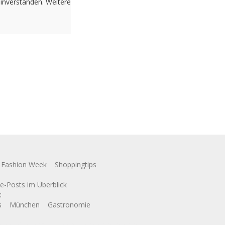
einverstanden. Weitere
Fashion Week
Shoppingtips
se-Posts im Überblick
:
s
München
Gastronomie
Conny Schuhbauer Google+:
google
Google+