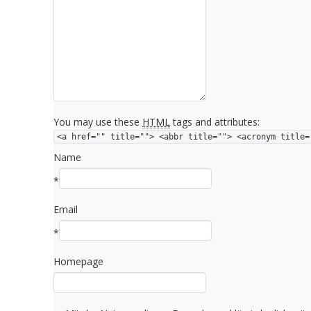
You may use these
HTML
tags and attributes:
<a href="" title=""> <abbr title=""> <acronym title=
Name
*
Email
*
Homepage