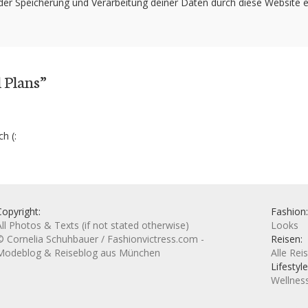
 der Speicherung und Verarbeitung deiner Daten durch diese Website 
 Plans
”
h (:
Copyright:
Fashion:
All Photos & Texts (if not stated otherwise)
Looks
© Cornelia Schuhbauer / Fashionvictress.com -
Reisen:
Modeblog & Reiseblog aus München
Alle Rei
Lifestyle
Wellnes
Autor: 