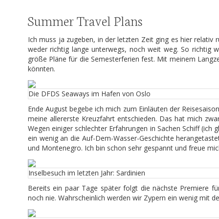
Summer Travel Plans
Ich muss ja zugeben, in der letzten Zeit ging es hier relati
weder richtig lange unterwegs, noch weit weg. So richtig 
größe Pläne für die Semesterferien fest. Mit meinem Langzei
könnten.
Die DFDS Seaways im Hafen von Oslo
Ende August begebe ich mich zum Einläuten der Reisesaiso
meine allererste Kreuzfahrt entschieden. Das hat mich zwar
Wegen einiger schlechter Erfahrungen in Sachen Schiff (ich g
ein wenig an die Auf-Dem-Wasser-Geschichte herangetaste
und Montenegro. Ich bin schon sehr gespannt und freue mich
Inselbesuch im letzten Jahr: Sardinien
Bereits ein paar Tage später folgt die nächste Premiere f
noch nie. Wahrscheinlich werden wir Zypern ein wenig mit d