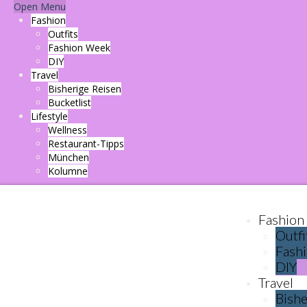
Open Menu
Fashion
Outfits
Fashion Week
DIY
Travel
Bisherige Reisen
Bucketlist
Lifestyle
Wellness
Restaurant-Tipps
München
Kolumne
Fashion
Outfi
Fash
DIY
Travel
Bishe