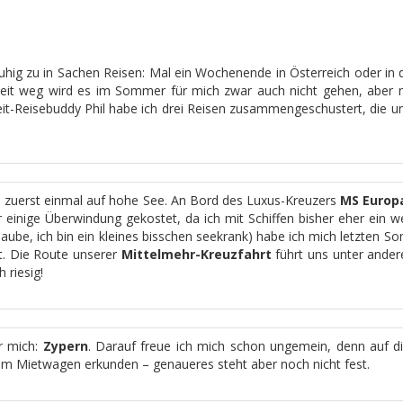
v ruhig zu in Sachen Reisen: Mal ein Wochenende in Österreich oder in 
weit weg wird es im Sommer für mich zwar auch nicht gehen, aber n
t-Reisebuddy Phil habe ich drei Reisen zusammengeschustert, die unt
n zuerst einmal auf hohe See. An Bord des Luxus-Kreuzers
MS Europ
 einige Überwindung gekostet, da ich mit Schiffen bisher eher ein w
laube, ich bin ein kleines bisschen seekrank) habe ich mich letzten S
t. Die Route unserer
Mittelmehr-Kreuzfahrt
führt uns unter ander
 riesig!
ür mich:
Zypern
. Darauf freue ich mich schon ungemein, denn auf die
em Mietwagen erkunden – genaueres steht aber noch nicht fest.