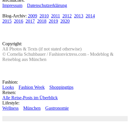
Rechtliches:
Impressum
Datenschutzerklärung
Blog-Archiv:
2009
2010
2011
2012
2013
2014
2015
2016
2017
2018
2019
2020
Copyright:
All Photos & Texts (if not stated otherwise)
© Cornelia Schuhbauer / Fashionvictress.com - Modeblog &
Reiseblog aus München
Fashion:
Looks
Fashion Week
Shoppingtips
Reisen:
Alle Reise-Posts im Überblick
Lifestyle:
Wellness
München
Gastronomie
Autor: Conny Schuhbauer Google+:
google
Google+