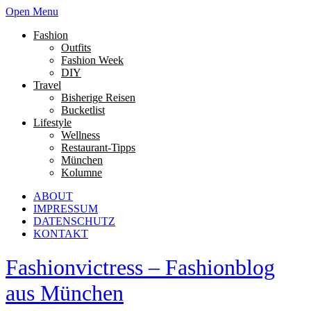
Open Menu
Fashion
Outfits
Fashion Week
DIY
Travel
Bisherige Reisen
Bucketlist
Lifestyle
Wellness
Restaurant-Tipps
München
Kolumne
ABOUT
IMPRESSUM
DATENSCHUTZ
KONTAKT
Fashionvictress – Fashionblog
aus München