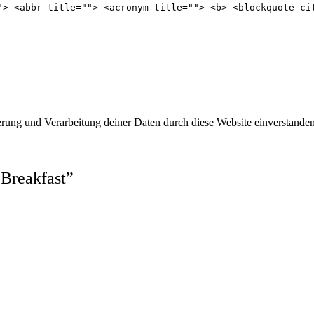
"> <abbr title=""> <acronym title=""> <b> <blockquote ci
erung und Verarbeitung deiner Daten durch diese Website einverstanden
 Breakfast
”