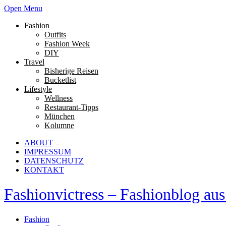
Open Menu
Fashion
Outfits
Fashion Week
DIY
Travel
Bisherige Reisen
Bucketlist
Lifestyle
Wellness
Restaurant-Tipps
München
Kolumne
ABOUT
IMPRESSUM
DATENSCHUTZ
KONTAKT
Fashionvictress – Fashionblog a
Fashion