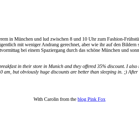
erem in München und lud zwischen 8 und 10 Uhr zum Fashion-Frühstück
igentlich mit weniger Andrang gerechnet, aber wie ihr auf den Bildern 
tvormittag bei einem Spaziergang durch das schöne München und sonnt
breakfast in their store in Munich and they offered 35% discount. I also 
 am, but obviously huge discounts are better than sleeping in. ;) After
With Carolin from the
blog Pink Fox