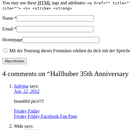
You may use these
HTML
tags and attributes:
<a href="" title="
cite=""> <s> <strike> <strong>
Name
*
Email
*
Homepage
Mit der Nutzung dieses Formulars erklärst du dich mit der Speich
4 comments on “
Hallhuber 35th Anniversary
Sabrina
says:
Apr. 22, 2012
beautiful pics!!!!
Freaky Friday
Freaky Friday Facebook Fan Page
Wida
says: