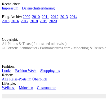
Rechtliches:
Impressum
Datenschutzerklärung
Blog-Archiv:
2009
2010
2011
2012
2013
2014
2015
2016
2017
2018
2019
2020
Copyright:
All Photos & Texts (if not stated otherwise)
© Cornelia Schuhbauer / Fashionvictress.com - Modeblog & Reiseb
Fashion:
Looks
Fashion Week
Shoppingtips
Reisen:
Alle Reise-Posts im Überblick
Lifestyle:
Wellness
München
Gastronomie
Autor: Conny Schuhbauer Google+:
google
Google+