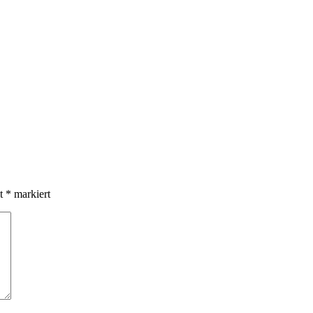
it
*
markiert