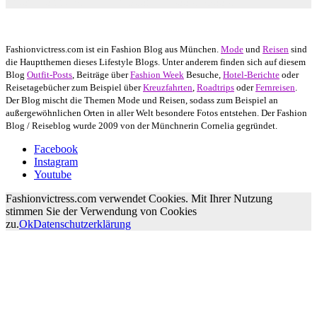
Autor: Conny Schuhbauer Google+:
google
Google+
Fashionvictress.com ist ein Fashion Blog aus München.
Mode
und
Reisen
sind
die Hauptthemen dieses Lifestyle Blogs. Unter anderem finden sich auf diesem
Blog
Outfit-Posts
, Beiträge über
Fashion Week
Besuche,
Hotel-Berichte
oder
Reisetagebücher zum Beispiel über
Kreuzfahrten
,
Roadtrips
oder
Fernreisen
.
Der Blog mischt die Themen Mode und Reisen, sodass zum Beispiel an
außergewöhnlichen Orten in aller Welt besondere Fotos entstehen. Der Fashion
Blog / Reiseblog wurde 2009 von der Münchnerin Cornelia gegründet.
Facebook
Instagram
Youtube
Fashionvictress.com verwendet Cookies. Mit Ihrer Nutzung
stimmen Sie der Verwendung von Cookies
zu.
Ok
Datenschutzerklärung