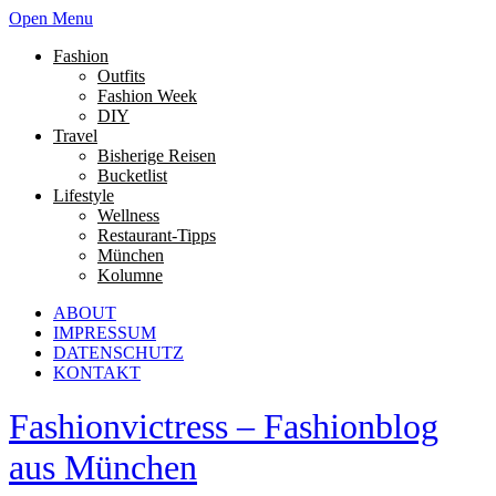
Open Menu
Fashion
Outfits
Fashion Week
DIY
Travel
Bisherige Reisen
Bucketlist
Lifestyle
Wellness
Restaurant-Tipps
München
Kolumne
ABOUT
IMPRESSUM
DATENSCHUTZ
KONTAKT
Fashionvictress – Fashionblog
aus München