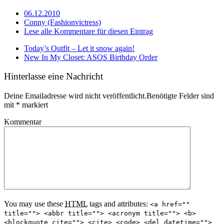
06.12.2010
Conny (Fashionvictress)
Lese alle Kommentare für diesen Eintrag
Today’s Outfit – Let it snow again!
New In My Closet: ASOS Birthday Order
Hinterlasse eine Nachricht
Deine Emailadresse wird nicht veröffentlicht.Benötigte Felder sind
mit
*
markiert
Kommentar
You may use these
HTML
tags and attributes:
<a href=""
title=""> <abbr title=""> <acronym title=""> <b>
<blockquote cite=""> <cite> <code> <del datetime="">