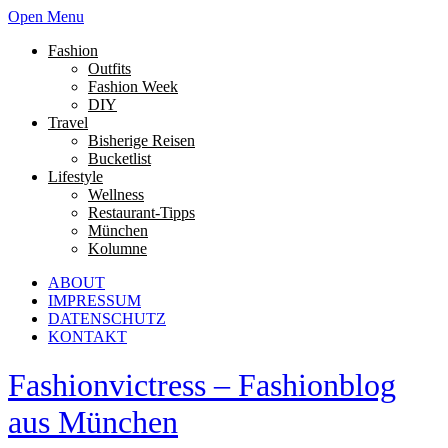
Open Menu
Fashion
Outfits
Fashion Week
DIY
Travel
Bisherige Reisen
Bucketlist
Lifestyle
Wellness
Restaurant-Tipps
München
Kolumne
ABOUT
IMPRESSUM
DATENSCHUTZ
KONTAKT
Fashionvictress – Fashionblog
aus München