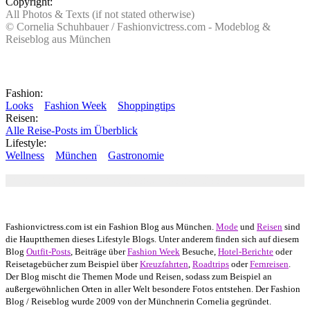
Copyright:
All Photos & Texts (if not stated otherwise)
© Cornelia Schuhbauer / Fashionvictress.com - Modeblog &
Reiseblog aus München
Fashion:
Looks
Fashion Week
Shoppingtips
Reisen:
Alle Reise-Posts im Überblick
Lifestyle:
Wellness
München
Gastronomie
Autor: Conny Schuhbauer Google+:
google
Google+
Fashionvictress.com ist ein Fashion Blog aus München.
Mode
und
Reisen
sind
die Hauptthemen dieses Lifestyle Blogs. Unter anderem finden sich auf diesem
Blog
Outfit-Posts
, Beiträge über
Fashion Week
Besuche,
Hotel-Berichte
oder
Reisetagebücher zum Beispiel über
Kreuzfahrten
,
Roadtrips
oder
Fernreisen
.
Der Blog mischt die Themen Mode und Reisen, sodass zum Beispiel an
außergewöhnlichen Orten in aller Welt besondere Fotos entstehen. Der Fashion
Blog / Reiseblog wurde 2009 von der Münchnerin Cornelia gegründet.