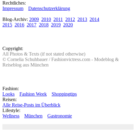
Rechtliches:
Impressum
Datenschutzerklärung
Blog-Archiv:
2009
2010
2011
2012
2013
2014
2015
2016
2017
2018
2019
2020
Copyright:
All Photos & Texts (if not stated otherwise)
© Cornelia Schuhbauer / Fashionvictress.com - Modeblog &
Reiseblog aus München
Fashion:
Looks
Fashion Week
Shoppingtips
Reisen:
Alle Reise-Posts im Überblick
Lifestyle:
Wellness
München
Gastronomie
Autor: Conny Schuhbauer Google+:
google
Google+