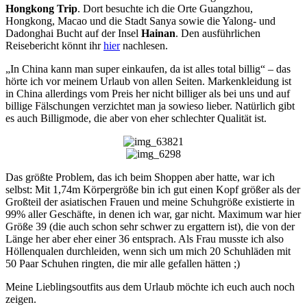
Hongkong Trip
. Dort besuchte ich die Orte Guangzhou,
Hongkong, Macao und die Stadt Sanya sowie die Yalong- und
Dadonghai Bucht auf der Insel
Hainan
. Den ausführlichen
Reisebericht könnt ihr
hier
nachlesen.
„In China kann man super einkaufen, da ist alles total billig“ – das
hörte ich vor meinem Urlaub von allen Seiten. Markenkleidung ist
in China allerdings vom Preis her nicht billiger als bei uns und auf
billige Fälschungen verzichtet man ja sowieso lieber. Natürlich gibt
es auch Billigmode, die aber von eher schlechter Qualität ist.
Das größte Problem, das ich beim Shoppen aber hatte, war ich
selbst: Mit 1,74m Körpergröße bin ich gut einen Kopf größer als der
Großteil der asiatischen Frauen und meine Schuhgröße existierte in
99% aller Geschäfte, in denen ich war, gar nicht. Maximum war hier
Größe 39 (die auch schon sehr schwer zu ergattern ist), die von der
Länge her aber eher einer 36 entsprach. Als Frau musste ich also
Höllenqualen durchleiden, wenn sich um mich 20 Schuhläden mit
50 Paar Schuhen ringten, die mir alle gefallen hätten ;)
Meine Lieblingsoutfits aus dem Urlaub möchte ich euch auch noch
zeigen.