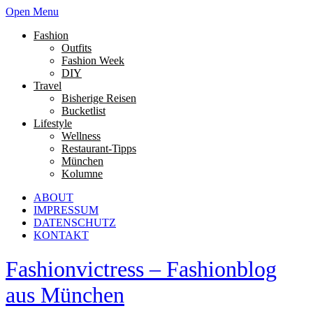
Open Menu
Fashion
Outfits
Fashion Week
DIY
Travel
Bisherige Reisen
Bucketlist
Lifestyle
Wellness
Restaurant-Tipps
München
Kolumne
ABOUT
IMPRESSUM
DATENSCHUTZ
KONTAKT
Fashionvictress – Fashionblog
aus München