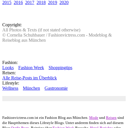
2015
2016
2017
2018
2019
2020
Copyright:
All Photos & Texts (if not stated otherwise)
© Cornelia Schuhbauer / Fashionvictress.com - Modeblog &
Reiseblog aus München
Fashion:
Looks
Fashion Week
Shoppingtips
Reisen:
Alle Reise-Posts im Überblick
Lifestyle:
Wellness
München
Gastronomie
Autor: Conny Schuhbauer Google+:
google
Google+
Fashionvictress.com ist ein Fashion Blog aus München.
Mode
und
Reisen
sind
die Hauptthemen dieses Lifestyle Blogs. Unter anderem finden sich auf diesem
Blog
Outfit-Posts
, Beiträge über
Fashion Week
Besuche,
Hotel-Berichte
oder