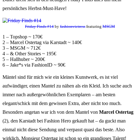
persönliches Herbst-Must-Have!
Friday Finds #14
by
fashionvictress
featuring
MSGM
1 – Topshop ~ 170€
2 – Marcel Ostertag via Karstadt ~ 140€
3 – MSGM ~ 712€
4 – & Other Stories ~ 195€
5 – Hallhuber ~ 200€
6 – Jake*s via FashionID ~ 90€
Mäntel sind für mich wie ein kleines Kunstwerk, es ist viel
aufwändiger, einen Mantel zu nähen als ein Kleid. Ich suche auch
immer nach außergewöhnlichen Exemplaren – am besten
elegant/schick mit dem gewissen Extra, aber nicht too much.
Besonders angetan war ich von dem Mantel von
Marcel Ostertag
(2), den Karstadt bei Fashion Hero gekauft hat – da guckt man
einmal nicht diese Sendung und verpasst quasi das beste. Also
wirklich, Monsieur Ostertag ist schon so ein grandioses Talent!