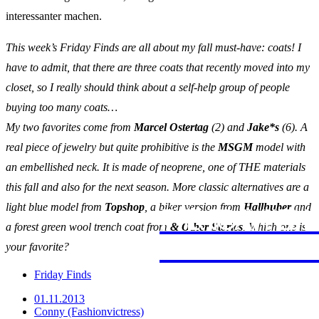
interessanter machen.
This week’s Friday Finds are all about my fall must-have: coats! I
have to admit, that there are three coats that recently moved into my
closet, so I really should think about a self-help group of people
buying too many coats…
My two favorites come from
Marcel Ostertag
(2) and
Jake*s
(6). A
real piece of jewelry but quite prohibitive is the
MSGM
model with
an embellished neck. It is made of neoprene, one of THE materials
this fall and also for the next season. More classic alternatives are a
JAPAN
PROVE
FERNW
light blue model from
Topshop
, a biker version from
Hallhuber
and
a forest green wool trench coat from
& Other Stories
. Which one is
FUERT
MARRA
your favorite?
Friday Finds
01.11.2013
Conny (Fashionvictress)