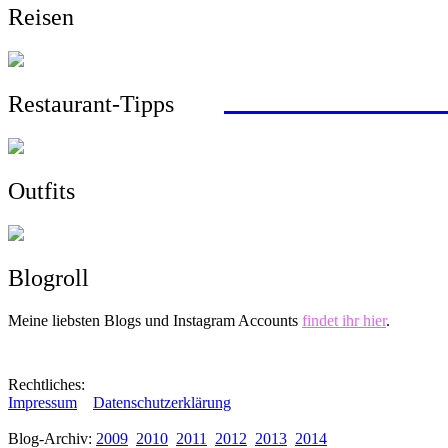
Reisen
mit dem Zug von 
Wandern, Surfen,
Sightseeing, Hotel
ein Roadtrip durc
> zu allen Reisebe
Restaurant-Tipps
Outfits
Blogroll
Meine liebsten Blogs und Instagram Accounts
findet ihr hier
.
Rechtliches:
Impressum
Datenschutzerklärung
Blog-Archiv:
2009
2010
2011
2012
2013
2014