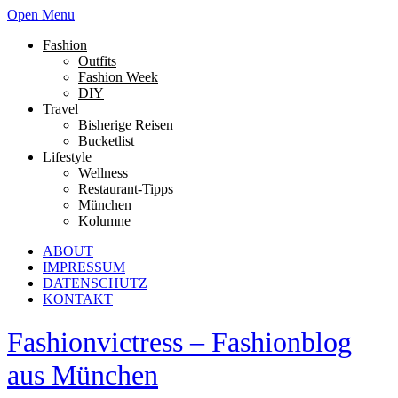
Open Menu
Fashion
Outfits
Fashion Week
DIY
Travel
Bisherige Reisen
Bucketlist
Lifestyle
Wellness
Restaurant-Tipps
München
Kolumne
ABOUT
IMPRESSUM
DATENSCHUTZ
KONTAKT
Fashionvictress – Fashionblog
aus München