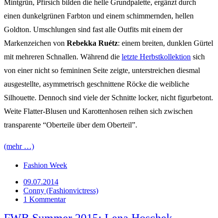
Mintgrün, Pfirsich bilden die helle Grundpalette, ergänzt durch
einen dunkelgrünen Farbton und einem schimmernden, hellen
Goldton. Umschlungen sind fast alle Outfits mit einem der
Markenzeichen von
Rebekka Ruétz
: einem breiten, dunklen Gürtel
mit mehreren Schnallen. Während die
letzte Herbstkollektion
sich
von einer nicht so femininen Seite zeigte, unterstreichen diesmal
ausgestellte, asymmetrisch geschnittene Röcke die weibliche
Silhouette. Dennoch sind viele der Schnitte locker, nicht figurbetont.
Weite Flatter-Blusen und Karottenhosen reihen sich zwischen
transparente “Oberteile über dem Oberteil”.
(mehr …)
Fashion Week
09.07.2014
Conny (Fashionvictress)
1 Kommentar
FWB Summer 2015: Lena Hoschek