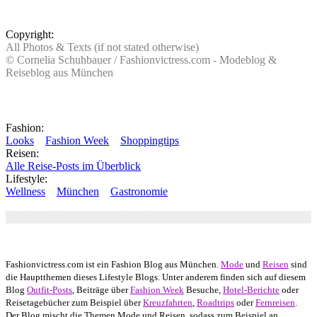
Copyright:
All Photos & Texts (if not stated otherwise)
© Cornelia Schuhbauer / Fashionvictress.com - Modeblog &
Reiseblog aus München
Fashion:
Looks
Fashion Week
Shoppingtips
Reisen:
Alle Reise-Posts im Überblick
Lifestyle:
Wellness
München
Gastronomie
Autor: Conny Schuhbauer Google+:
google
Google+
Fashionvictress.com ist ein Fashion Blog aus München.
Mode
und
Reisen
sind
die Hauptthemen dieses Lifestyle Blogs. Unter anderem finden sich auf diesem
Blog
Outfit-Posts
, Beiträge über
Fashion Week
Besuche,
Hotel-Berichte
oder
Reisetagebücher zum Beispiel über
Kreuzfahrten
,
Roadtrips
oder
Fernreisen
.
Der Blog mischt die Themen Mode und Reisen, sodass zum Beispiel an