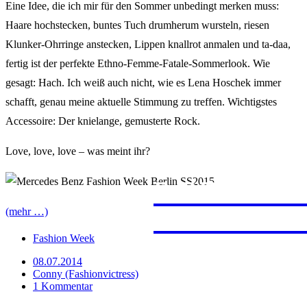
Eine Idee, die ich mir für den Sommer unbedingt merken muss:
Haare hochstecken, buntes Tuch drumherum wursteln, riesen
Klunker-Ohrringe anstecken, Lippen knallrot anmalen und ta-daa,
fertig ist der perfekte Ethno-Femme-Fatale-Sommerlook. Wie
gesagt: Hach. Ich weiß auch nicht, wie es Lena Hoschek immer
schafft, genau meine aktuelle Stimmung zu treffen. Wichtigstes
Accessoire: Der knielange, gemusterte Rock.
Love, love, love – was meint ihr?
JAPAN
PROVE
FERNW
FUERT
MARRA
(mehr …)
Fashion Week
08.07.2014
Conny (Fashionvictress)
1 Kommentar