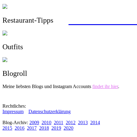
mit dem Zug von 
Wandern, Surfen,
Sightseeing, Hotel
ein Roadtrip durc
> zu allen Reisebe
Restaurant-Tipps
Outfits
Blogroll
Meine liebsten Blogs und Instagram Accounts
findet ihr hier
.
Rechtliches:
Impressum
Datenschutzerklärung
Blog-Archiv:
2009
2010
2011
2012
2013
2014
2015
2016
2017
2018
2019
2020