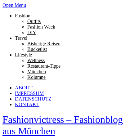
Open Menu
Fashion
Outfits
Fashion Week
DIY
Travel
Bisherige Reisen
Bucketlist
Lifestyle
Wellness
Restaurant-Tipps
München
Kolumne
ABOUT
IMPRESSUM
DATENSCHUTZ
KONTAKT
Fashionvictress – Fashionblog
aus München