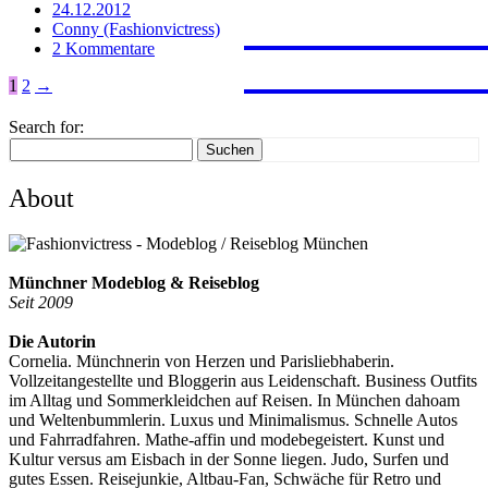
JAPAN
PROVE
FERNW
24.12.2012
Conny (Fashionvictress)
2 Kommentare
FUERT
MARRA
1
2
→
Search for:
Suchen
About
Münchner Modeblog & Reiseblog
Seit 2009
Die Autorin
Cornelia. Münchnerin von Herzen und Parisliebhaberin.
Vollzeitangestellte und Bloggerin aus Leidenschaft. Business Outfits
im Alltag und Sommerkleidchen auf Reisen. In München dahoam
und Weltenbummlerin. Luxus und Minimalismus. Schnelle Autos
und Fahrradfahren. Mathe-affin und modebegeistert. Kunst und
Kultur versus am Eisbach in der Sonne liegen. Judo, Surfen und
gutes Essen. Reisejunkie, Altbau-Fan, Schwäche für Retro und