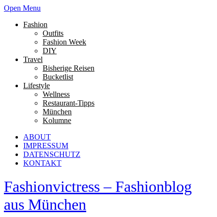
Open Menu
Fashion
Outfits
Fashion Week
DIY
Travel
Bisherige Reisen
Bucketlist
Lifestyle
Wellness
Restaurant-Tipps
München
Kolumne
ABOUT
IMPRESSUM
DATENSCHUTZ
KONTAKT
Fashionvictress – Fashionblog
aus München