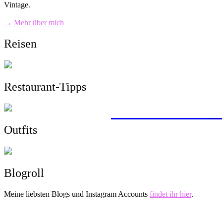
Vintage.
→ Mehr über mich
Reisen
Restaurant-Tipps
mit dem Zug von 
Wandern, Surfen,
Sightseeing, Hotel
ein Roadtrip durc
> zu allen Reisebe
Outfits
Blogroll
Meine liebsten Blogs und Instagram Accounts
findet ihr hier
.