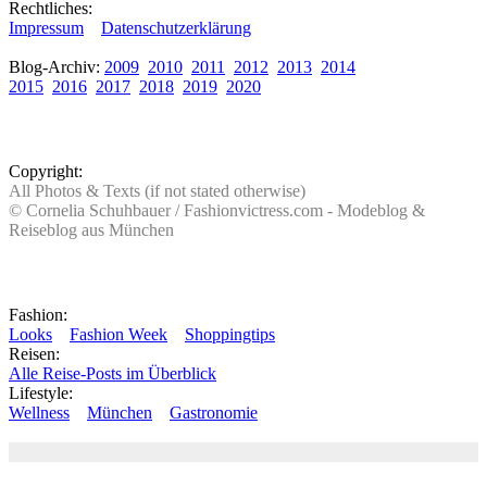
Rechtliches:
Impressum
Datenschutzerklärung
Blog-Archiv:
2009
2010
2011
2012
2013
2014
2015
2016
2017
2018
2019
2020
Copyright:
All Photos & Texts (if not stated otherwise)
© Cornelia Schuhbauer / Fashionvictress.com - Modeblog &
Reiseblog aus München
Fashion:
Looks
Fashion Week
Shoppingtips
Reisen:
Alle Reise-Posts im Überblick
Lifestyle:
Wellness
München
Gastronomie
Autor: Conny Schuhbauer Google+:
google
Google+