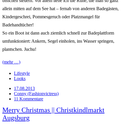
bisschen steuern. Vor allem liebe ich die Ruhe, die man so ganz
allein mitten auf dem See hat – fernab von anderen Badegästen,
Kindergeschrei, Pommesgeruch oder Platzmangel für
Badehandtücher!
So ein Boot ist dann auch ziemlich schnell zur Badeplattform
umfunktioniert: Ankern, Segel einholen, ins Wasser springen,
plantschen. Juchu!
(mehr …)
Lifestyle
Looks
17.08.2013
Conny (Fashionvictress)
11 Kommentare
Merry Christmas || Christkindlmarkt
Augsburg